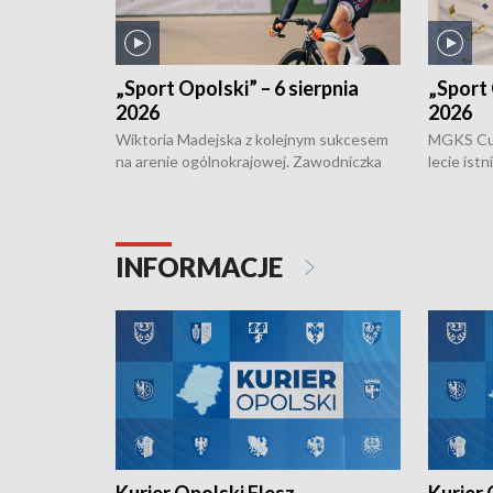
„Sport Opolski” – 6 sierpnia
„Sport 
2026
2026
Wiktoria Madejska z kolejnym sukcesem
MGKS Cuk
na arenie ogólnokrajowej. Zawodniczka
lecie ist
Klubu Kolarskiego Ziemia Brzeska
odbył się
została podwójna Mistrzynią Polski
również o
Juniorów Młodszych w kolarstwie
Otwartyc
torowym.
plażowej
INFORMACJE
meczu Ko