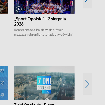
„Sport Opolski” – 3 sierpnia
„Sport Opolsk
2026
Reprezentacja P
mężczyzn w półfi
Reprezentacja Polski w siatkówce
meczu ćwierćfin
mężczyzn obroniła tytuł zdobywców Ligi
Biało-Czerwoni p
w
Narodów. W finale pokonali Amerykanów
Ningbo Ukraińcó
niejów
po tie-breaku. W meczu nie zabrakło
opolskich wątków.