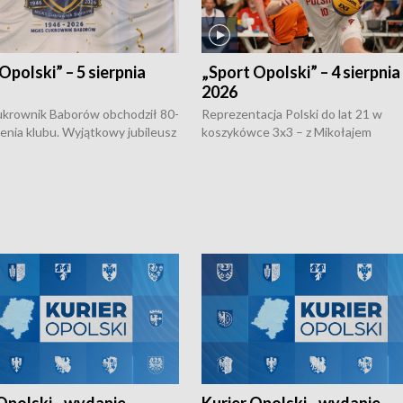
Opolski” – 5 sierpnia
„Sport Opolski” – 4 sierpnia
2026
rownik Baborów obchodził 80-
Reprezentacja Polski do lat 21 w
nienia klubu. Wyjątkowy jubileusz
koszykówce 3x3 – z Mikołajem
 na sportowo. W programie
Kowalczykiem z opolskiego AZS-u 
 turnieju eliminacyjnym
składzie - wygrała dwa z trzech tur
h Mistrzostw w siatkówce
w ramach Ligi Narodów. Rywalizacja
 amatorów w Opolu oraz o
odbyła się w węgierskim Szolnok.
lejarza Opole. Zapraszamy!