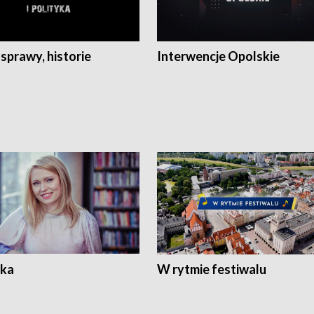
 sprawy, historie
Interwencje Opolskie
ka
W rytmie festiwalu