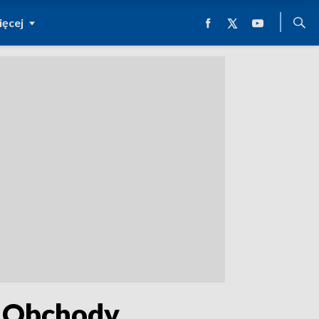
ęcej
j. Obchody