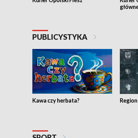
Kurier Opolski Flesz
Kurier 
główn
PUBLICYSTYKA
Kawa czy herbata?
Region
SPORT