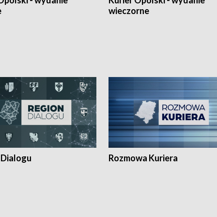
Opolski - wydanie
Kurier Opolski - wydanie
e
wieczorne
 Dialogu
Rozmowa Kuriera