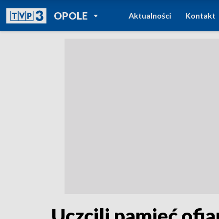
POWRÓT DO
OPOLE
Aktualności
Kontakt
TVP REGIONY
Uczcili pamięć ofi