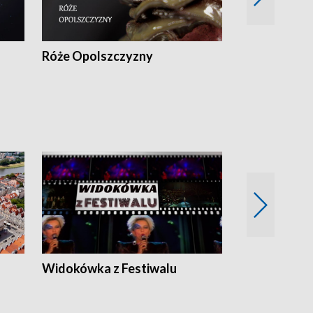
Róże Opolszczyzny
Czas report
Widokówka z Festiwalu
Strefa Kultu