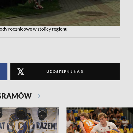
hody rocznicowe w stolicy regionu
UDOSTĘPNIJ NA X
OGRAMÓW