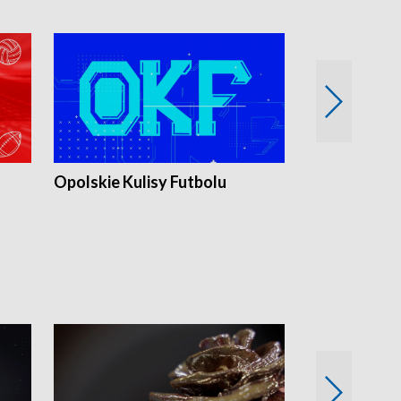
Opolskie Kulisy Futbolu
Złote chwile
sportu