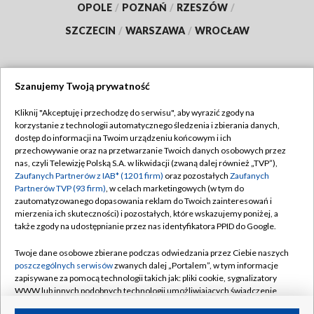
OPOLE
/
POZNAŃ
/
RZESZÓW
/
SZCZECIN
/
WARSZAWA
/
WROCŁAW
Szanujemy Twoją prywatność
Dołącz do nas:
Kliknij "Akceptuję i przechodzę do serwisu", aby wyrazić zgody na
korzystanie z technologii automatycznego śledzenia i zbierania danych,
TVP
dostęp do informacji na Twoim urządzeniu końcowym i ich
Abonament TVP
przechowywanie oraz na przetwarzanie Twoich danych osobowych przez
Regulamin TVP
nas, czyli Telewizję Polską S.A. w likwidacji (zwaną dalej również „TVP”),
Emisja w TVP
Zaufanych Partnerów z IAB* (1201 firm)
oraz pozostałych
Zaufanych
Polityka prywatności
Partnerów TVP (93 firm)
, w celach marketingowych (w tym do
Centrum informacji TVP
Moje zgody
zautomatyzowanego dopasowania reklam do Twoich zainteresowań i
mierzenia ich skuteczności) i pozostałych, które wskazujemy poniżej, a
Naziemna Telewizja Cyfrowa
Pomoc
także zgody na udostępnianie przez nas identyfikatora PPID do Google.
Sklep TVP
Biuro reklamy
Twoje dane osobowe zbierane podczas odwiedzania przez Ciebie naszych
Rada Programowa
poszczególnych serwisów
zwanych dalej „Portalem”, w tym informacje
Kontakt
zapisywane za pomocą technologii takich jak: pliki cookie, sygnalizatory
System NOS
WWW lub innych podobnych technologii umożliwiających świadczenie
dopasowanych i bezpiecznych usług, personalizację treści oraz reklam,
Informacje o nadawcy
Kanały