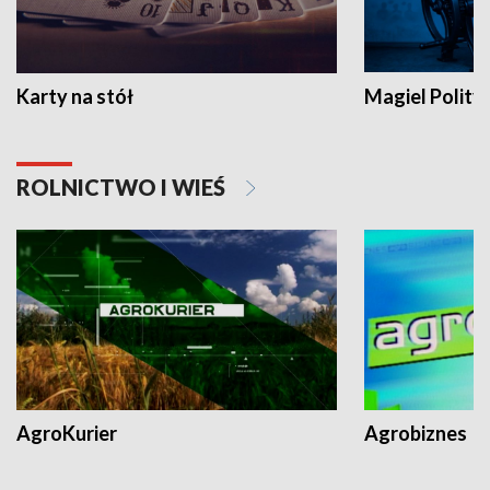
Karty na stół
Magiel Polity
ROLNICTWO I WIEŚ
AgroKurier
Agrobiznes