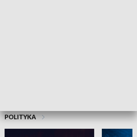
MNIEJSZOŚCI
Schlesien Journal
POLITYKA