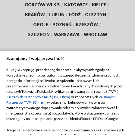
GORZÓW WLKP.
/
KATOWICE
/
KIELCE
/
KRAKÓW
/
LUBLIN
/
ŁÓDŹ
/
OLSZTYN
/
OPOLE
/
POZNAŃ
/
RZESZÓW
/
SZCZECIN
/
WARSZAWA
/
WROCŁAW
Szanujemy Twoją prywatność
Dołącz do nas:
Kliknij "Akceptuję i przechodzę do serwisu", aby wyrazić zgody na
korzystanie z technologii automatycznego śledzenia i zbierania danych,
TVP
dostęp do informacji na Twoim urządzeniu końcowym i ich
Abonament TVP
przechowywanie oraz na przetwarzanie Twoich danych osobowych przez
Regulamin TVP
nas, czyli Telewizję Polską S.A. w likwidacji (zwaną dalej również „TVP”),
Emisja w TVP
Zaufanych Partnerów z IAB* (1201 firm)
oraz pozostałych
Zaufanych
Polityka prywatności
Partnerów TVP (93 firm)
, w celach marketingowych (w tym do
Centrum informacji TVP
Moje zgody
zautomatyzowanego dopasowania reklam do Twoich zainteresowań i
mierzenia ich skuteczności) i pozostałych, które wskazujemy poniżej, a
Naziemna Telewizja Cyfrowa
Pomoc
także zgody na udostępnianie przez nas identyfikatora PPID do Google.
Sklep TVP
Biuro reklamy
Twoje dane osobowe zbierane podczas odwiedzania przez Ciebie naszych
Rada Programowa