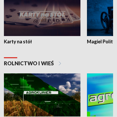
Karty na stół
Magiel Polity
ROLNICTWO I WIEŚ