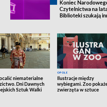
Koniec Narodoweg
Czytelnictwa na lat
Biblioteki szukają i
finansowania
OPOLE
ocalić niematerialne
Ilustracje między
zictwo. Dni Dawnych
wybiegami. Zoo pokaż
ejskich Sztuk Walki
zwierzęta w sztuce