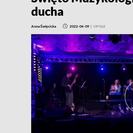
ducha
Anna Święcicka
2022-04-09
|
OPOLE