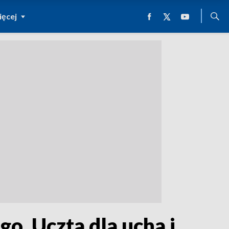
ęcej
o. Uczta dla ucha i