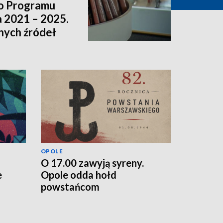
o Programu
a 2021 – 2025.
nnych źródeł
OPOLE
O 17.00 zawyją syreny.
e
Opole odda hołd
powstańcom