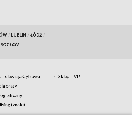
KÓW
/
LUBLIN
/
ŁÓDŹ
/
ROCŁAW
 Telewizja Cyfrowa
Sklep TVP
la prasy
tograficzny
sing (znaki)