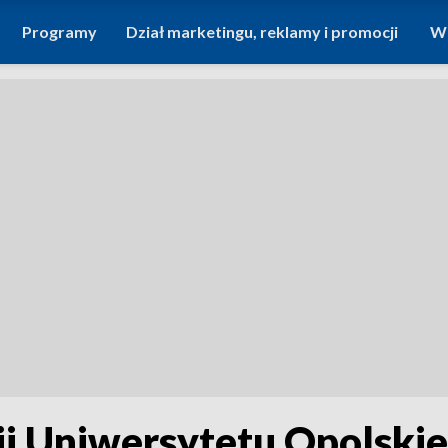
Programy
Dział marketingu, reklamy i promocji
Wi
 Uniwersytetu Opolskieg