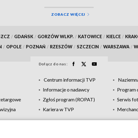
ZOBACZ WIĘCEJ
SZCZ
/
GDAŃSK
/
GORZÓW WLKP.
/
KATOWICE
/
KIELCE
/
KRA
N
/
OPOLE
/
POZNAŃ
/
RZESZÓW
/
SZCZECIN
/
WARSZAWA
/
W
Dołącz do nas:
Centrum informacji TVP
Naziemna
Informacje o nadawcy
Program d
zetargowe
Zgłoś program (ROPAT)
Serwis fo
wizyjna
Kariera w TVP
Merchandi