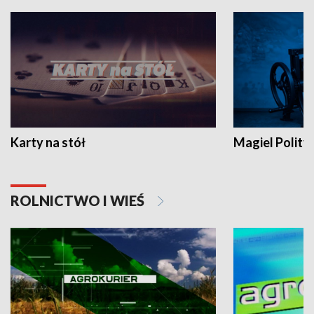
Karty na stół
Magiel Polity
ROLNICTWO I WIEŚ