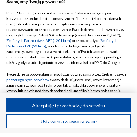
Szanujemy Twoją prywatność
Kliknij "Akceptuję i przechodzę do serwisu", aby wyrazić zgody na
Historia wysokich lotów
Projekt Odra
korzystanie z technologii automatycznego śledzenia i zbierania danych,
dostęp do informacji na Twoim urządzeniu końcowym i ich
przechowywanie oraz na przetwarzanie Twoich danych osobowych przez
nas, czyli Telewizję Polską S.A. w likwidacji (zwaną dalej również „TVP”),
INNE
Zaufanych Partnerów z IAB* (1201 firm)
oraz pozostałych
Zaufanych
Partnerów TVP (93 firm)
, w celach marketingowych (w tym do
zautomatyzowanego dopasowania reklam do Twoich zainteresowań i
mierzenia ich skuteczności) i pozostałych, które wskazujemy poniżej, a
także zgody na udostępnianie przez nas identyfikatora PPID do Google.
Twoje dane osobowe zbierane podczas odwiedzania przez Ciebie naszych
poszczególnych serwisów
zwanych dalej „Portalem”, w tym informacje
zapisywane za pomocą technologii takich jak: pliki cookie, sygnalizatory
WWW lub innych podobnych technologii umożliwiających świadczenie
dopasowanych i bezpiecznych usług, personalizację treści oraz reklam,
udostępnianie funkcji mediów społecznościowych oraz analizowanie
Akceptuję i przechodzę do serwisu
ruchu w Internecie.
Produkcje TVP3 Opole
Twoje dane osobowe zbierane podczas odwiedzania przez Ciebie
Ustawienia zaawansowane
poszczególnych serwisów
na Portalu, takie jak adresy IP, identyfikatory
Twoich urządzeń końcowych i identyfikatory plików cookie, informacje o
Twoich wyszukiwaniach w serwisach Portalu czy historia odwiedzin będą