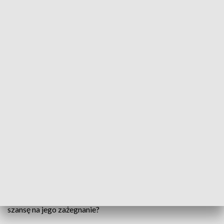
Sport czy biesiadna rekreacja? Mieszkańców Skoroszyc podzieliła budowa
wiaty na boisku
Na środku boiska piłkarskiego w Skoroszycach stanęła
wiata biesiadna. Obiekt, choć powstał z woli mieszkańców i
zgodnie z prawem, nie podoba się kibicom. Na dobre
rozgorzał spór o przekształcenie zaplecza treningowego
LKS-u Plon Skoroszyce w miejsce zabaw i relaksu. Czy są
szansę na jego zażegnanie?