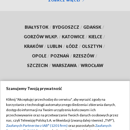
ZOBACZ WIĘCEJ
BIAŁYSTOK
/
BYDGOSZCZ
/
GDAŃSK
/
GORZÓW WLKP.
/
KATOWICE
/
KIELCE
/
KRAKÓW
/
LUBLIN
/
ŁÓDŹ
/
OLSZTYN
/
OPOLE
/
POZNAŃ
/
RZESZÓW
/
SZCZECIN
/
WARSZAWA
/
WROCŁAW
Szanujemy Twoją prywatność
Dołącz do nas:
Kliknij "Akceptuję i przechodzę do serwisu", aby wyrazić zgody na
korzystanie z technologii automatycznego śledzenia i zbierania danych,
TVP
dostęp do informacji na Twoim urządzeniu końcowym i ich
Abonament TVP
przechowywanie oraz na przetwarzanie Twoich danych osobowych przez
Regulamin TVP
nas, czyli Telewizję Polską S.A. w likwidacji (zwaną dalej również „TVP”),
Emisja w TVP
Zaufanych Partnerów z IAB* (1201 firm)
oraz pozostałych
Zaufanych
Polityka prywatności