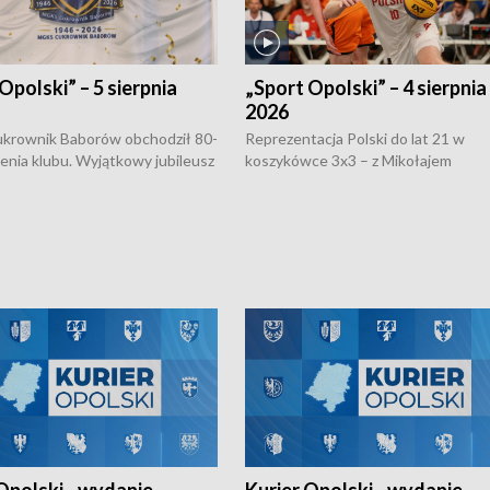
Opolski” – 5 sierpnia
„Sport Opolski” – 4 sierpnia
2026
rownik Baborów obchodził 80-
Reprezentacja Polski do lat 21 w
nienia klubu. Wyjątkowy jubileusz
koszykówce 3x3 – z Mikołajem
 na sportowo. W programie
Kowalczykiem z opolskiego AZS-u 
 turnieju eliminacyjnym
składzie - wygrała dwa z trzech tur
h Mistrzostw w siatkówce
w ramach Ligi Narodów. Rywalizacja
 amatorów w Opolu oraz o
odbyła się w węgierskim Szolnok.
lejarza Opole. Zapraszamy!