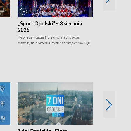
„Sport Opolski” – 3 sierpnia
„Sport Opolsk
2026
Reprezentacja P
mężczyzn w półfi
Reprezentacja Polski w siatkówce
meczu ćwierćfin
mężczyzn obroniła tytuł zdobywców Ligi
Biało-Czerwoni p
w
Narodów. W finale pokonali Amerykanów
Ningbo Ukraińcó
niejów
po tie-breaku. W meczu nie zabrakło
opolskich wątków.