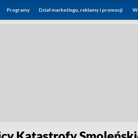
Programy
Dział marketingu, reklamy i promocji
Wi
cy Katastrofy Smoleńskie