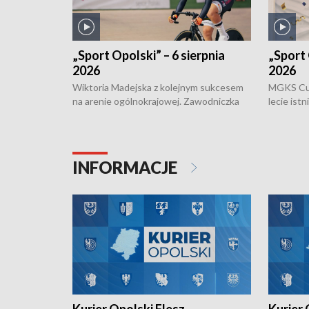
„Sport Opolski” – 6 sierpnia
„Sport 
2026
2026
Wiktoria Madejska z kolejnym sukcesem
MGKS Cuk
na arenie ogólnokrajowej. Zawodniczka
lecie ist
Klubu Kolarskiego Ziemia Brzeska
odbył się
została podwójna Mistrzynią Polski
również o
Juniorów Młodszych w kolarstwie
Otwartyc
torowym.
plażowej
INFORMACJE
meczu Ko