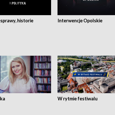
 sprawy, historie
Interwencje Opolskie
ka
W rytmie festiwalu