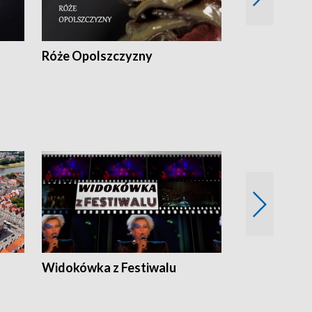
Róże Opolszczyzny
Czas report
Widokówka z Festiwalu
Strefa Kultu