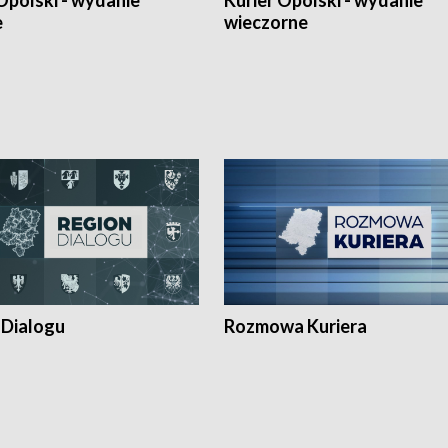
Opolski - wydanie
Kurier Opolski - wydanie
e
wieczorne
 Dialogu
Rozmowa Kuriera