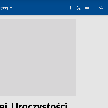
ęcej
j. Uroczystości