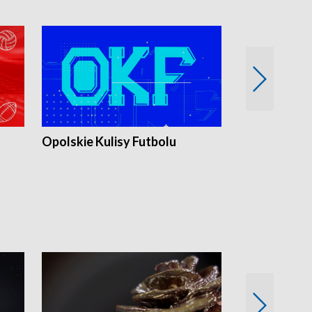
Opolskie Kulisy Futbolu
Złote chwile
sportu