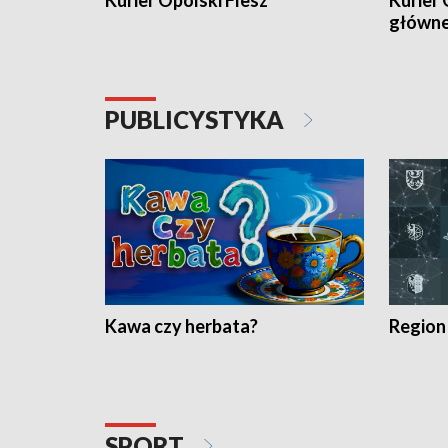
Kurier Opolski Flesz
Kurier 
główn
PUBLICYSTYKA
Kawa czy herbata?
Region
SPORT