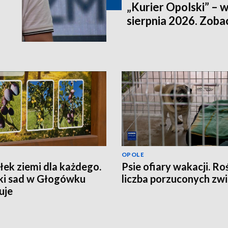
„Kurier Opolski” – 
sierpnia 2026. Zob
OPOLE
ek ziemi dla każdego.
Psie ofiary wakacji. Ro
ki sad w Głogówku
liczba porzuconych zwi
uje