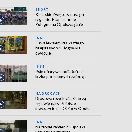
SPORT
Kolarskie święto w naszym
regionie. Etap Tour de
Pologne na Opolszczyźnie
INNE
Kawałek ziemi dla każdego.
Miejski sad w Głogówku
owocuje
INNE
Psie ofiary wakacji. Rośnie
liczba porzuconych zwierząt
NA DROGACH
Drogowa rewolucja. Kończą
się dwie najważniejsze
inwestycje na DK 46 w Opolu
INNE
Na tropie ramienic. Opolska
kamionka przyciąga