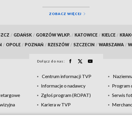
ZOBACZ WIĘCEJ
SZCZ
/
GDAŃSK
/
GORZÓW WLKP.
/
KATOWICE
/
KIELCE
/
KRA
N
/
OPOLE
/
POZNAŃ
/
RZESZÓW
/
SZCZECIN
/
WARSZAWA
/
W
Dołącz do nas:
Centrum informacji TVP
Naziemna
Informacje o nadawcy
Program d
zetargowe
Zgłoś program (ROPAT)
Serwis fo
wizyjna
Kariera w TVP
Merchandi