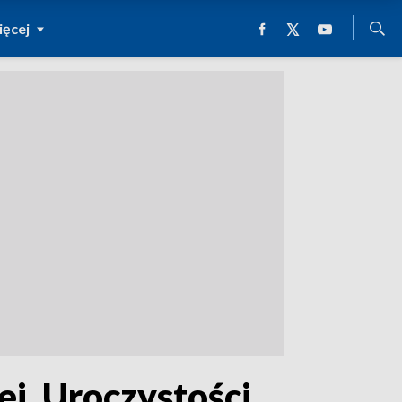
ęcej
j. Uroczystości