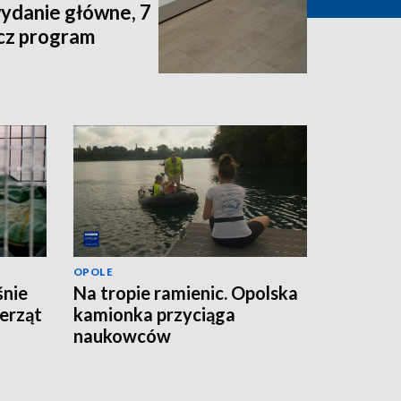
wydanie główne, 7
acz program
OPOLE
śnie
Na tropie ramienic. Opolska
erząt
kamionka przyciąga
naukowców