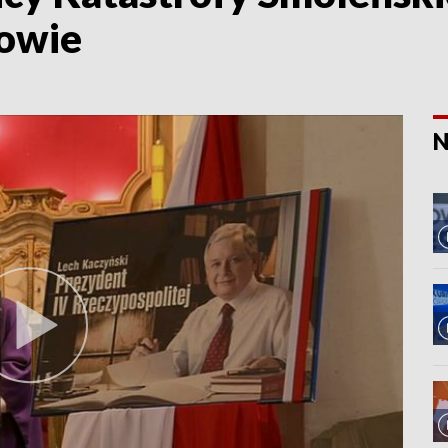
towie
N