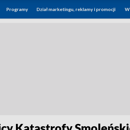
Programy
Dział marketingu, reklamy i promocji
Wi
cy Katastrofy Smoleńskie