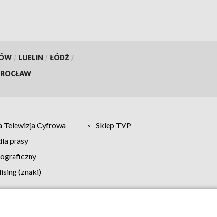
KÓW
/
LUBLIN
/
ŁÓDŹ
/
ROCŁAW
 Telewizja Cyfrowa
Sklep TVP
la prasy
tograficzny
sing (znaki)