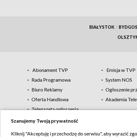
BIAŁYSTOK
/
BYDGO
OLSZTY
Abonament TVP
Emisja w TVP
Rada Programowa
System NOS
Biuro Reklamy
Ogłoszenie pr
Oferta Handlowa
Akademia Tele
Telegazeta ogłoszenia
Szanujemy Twoją prywatność
Regulamin TVP
Kliknij "Akceptuję i przechodzę do serwisu", aby wyrazić zg