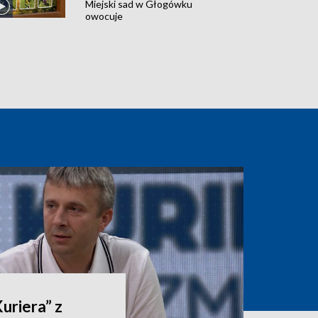
Miejski sad w Głogówku
owocuje
riera” z