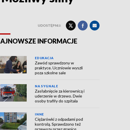
UDOSTĘPNIJ:
AJNOWSZE INFORMACJE
EDUKACJA
Zawód sprawdzony w
praktyce. Uczniowie wyszli
poza szkolne sale
NA SYGNALE
Zasłabnięcie za kierownicą i
uderzenie w drzewo. Dwie
osoby trafiły do szpitala
INNE
Ciężarówki z odpadami pod
kontrolą. Sprawdzono też
przewozy przez granicę