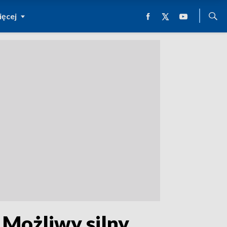
ęcej
 Możliwy silny