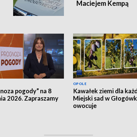
Maciejem Kempą
OPOLE
noza pogody” na 8
Kawałek ziemi dla każ
nia 2026. Zapraszamy
Miejski sad w Głogów
owocuje