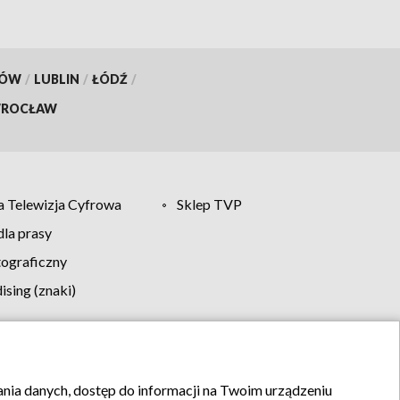
KÓW
/
LUBLIN
/
ŁÓDŹ
/
ROCŁAW
 Telewizja Cyfrowa
Sklep TVP
la prasy
tograficzny
sing (znaki)
klamy
Kontakt
rania danych, dostęp do informacji na Twoim urządzeniu