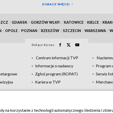
ZOBACZ WIĘCEJ
SZCZ
/
GDAŃSK
/
GORZÓW WLKP.
/
KATOWICE
/
KIELCE
/
KRA
N
/
OPOLE
/
POZNAŃ
/
RZESZÓW
/
SZCZECIN
/
WARSZAWA
/
W
Dołącz do nas:
Centrum informacji TVP
Naziemna
Informacje o nadawcy
Program d
zetargowe
Zgłoś program (ROPAT)
Serwis fo
wizyjna
Kariera w TVP
Merchandi
Polityka prywatności
Moje zgody
Pomoc
Biuro re
ody na korzystanie z technologii automatycznego śledzenia i zbie