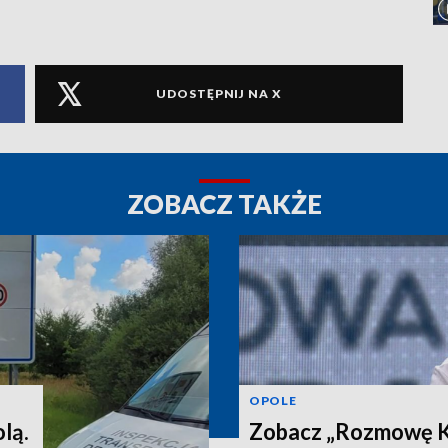
UDOSTĘPNIJ NA X
ZOBACZ TAKŻE
OPOLE
lą.
Zobacz „Rozmowę Ku