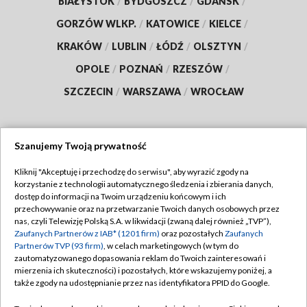
BIAŁYSTOK
/
BYDGOSZCZ
/
GDAŃSK
/
GORZÓW WLKP.
/
KATOWICE
/
KIELCE
/
KRAKÓW
/
LUBLIN
/
ŁÓDŹ
/
OLSZTYN
/
OPOLE
/
POZNAŃ
/
RZESZÓW
/
SZCZECIN
/
WARSZAWA
/
WROCŁAW
Szanujemy Twoją prywatność
Dołącz do nas:
Kliknij "Akceptuję i przechodzę do serwisu", aby wyrazić zgody na
korzystanie z technologii automatycznego śledzenia i zbierania danych,
TVP
dostęp do informacji na Twoim urządzeniu końcowym i ich
Abonament TVP
przechowywanie oraz na przetwarzanie Twoich danych osobowych przez
Regulamin TVP
nas, czyli Telewizję Polską S.A. w likwidacji (zwaną dalej również „TVP”),
Emisja w TVP
Zaufanych Partnerów z IAB* (1201 firm)
oraz pozostałych
Zaufanych
Polityka prywatności
Partnerów TVP (93 firm)
, w celach marketingowych (w tym do
Centrum informacji TVP
Moje zgody
zautomatyzowanego dopasowania reklam do Twoich zainteresowań i
mierzenia ich skuteczności) i pozostałych, które wskazujemy poniżej, a
Naziemna Telewizja Cyfrowa
Pomoc
także zgody na udostępnianie przez nas identyfikatora PPID do Google.
Sklep TVP
Biuro reklamy