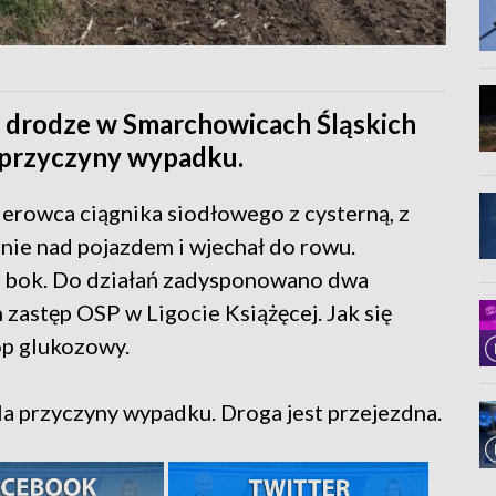
j drodze w Smarchowicach Śląskich
a przyczyny wypadku.
ierowca ciągnika siodłowego z cysterną, z
nie nad pojazdem i wjechał do rowu.
a bok. Do działań zadysponowano dwa
zastęp OSP w Ligocie Książęcej. Jak się
op glukozowy.
ala przyczyny wypadku. Droga jest przejezdna.