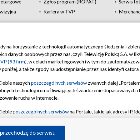
zetargowe
Zgłoś program (ROPAT)
Serwis fo
wizyjna
Kariera w TVP
Merchandi
Polityka prywatności
Moje zgody
Pomoc
Biuro re
ody na korzystanie z technologii automatycznego śledzenia i zbie
 danych osobowych przez nas, czyli Telewizję Polską S.A. w likw
VP (93 firm)
, w celach marketingowych (w tym do zautomatyzow
 poniżej, a także zgody na udostępnianie przez nas identyfikator
Ciebie naszych
poszczególnych serwisów
zwanych dalej „Portalem
obnych technologii umożliwiających świadczenie dopasowanych i be
zowanie ruchu w Internecie.
Ciebie
poszczególnych serwisów
na Portalu, takie jak adresy IP, 
sach Portalu czy historia odwiedzin będą przetwarzane przez TV
ji: przechowywania informacji na urządzeniu lub dostęp do nich,
©2026 Telewizja Polska S.A. w likwidacji
 przechodzę do serwisu
enia profilu spersonalizowanych treści, wyboru spersonalizowany