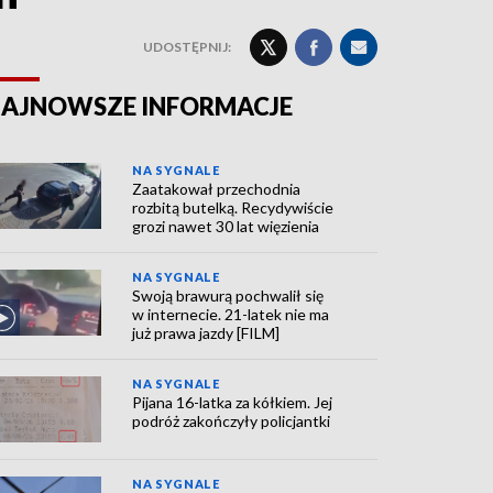
UDOSTĘPNIJ:
AJNOWSZE INFORMACJE
NA SYGNALE
Zaatakował przechodnia
rozbitą butelką. Recydywiście
grozi nawet 30 lat więzienia
NA SYGNALE
Swoją brawurą pochwalił się
w internecie. 21-latek nie ma
już prawa jazdy [FILM]
NA SYGNALE
Pijana 16-latka za kółkiem. Jej
podróż zakończyły policjantki
NA SYGNALE