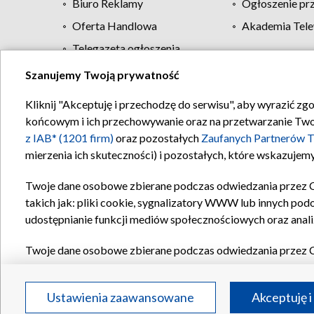
Biuro Reklamy
Ogłoszenie pr
Oferta Handlowa
Akademia Tele
Telegazeta ogłoszenia
Szanujemy Twoją prywatność
Regulamin TVP
Kliknij "Akceptuję i przechodzę do serwisu", aby wyrazić zg
końcowym i ich przechowywanie oraz na przetwarzanie Twoich
z IAB* (1201 firm)
oraz pozostałych
Zaufanych Partnerów T
mierzenia ich skuteczności) i pozostałych, które wskazujemy
Twoje dane osobowe zbierane podczas odwiedzania przez 
takich jak: pliki cookie, sygnalizatory WWW lub innych pod
udostępnianie funkcji mediów społecznościowych oraz anali
Twoje dane osobowe zbierane podczas odwiedzania przez 
plików cookie, informacje o Twoich wyszukiwaniach w serwi
Partnerów TVP
dla realizacji następujących celów i funkc
Ustawienia zaawansowane
Akceptuję i
reklam, tworzenia profilu spersonalizowanych reklam, tworz