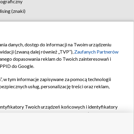
tograficzny
sing (znaki)
klamy
Kontakt
rania danych, dostęp do informacji na Twoim urządzeniu
idacji (zwaną dalej również „TVP”),
Zaufanych Partnerów
anego dopasowania reklam do Twoich zainteresowań i
a PPID do Google.
”, w tym informacje zapisywane za pomocą technologii
zpiecznych usług, personalizację treści oraz reklam,
identyfikatory Twoich urządzeń końcowych i identyfikatory
P,
Zaufanych Partnerów z IAB
oraz pozostałych
Zaufanych
 wyboru podstawowych reklam, wyboru spersonalizowanych
ch treści, pomiaru wydajności reklam, pomiaru wydajności