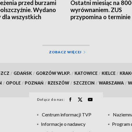
eżenia przed burzami
Ostatni miesiąc na 800
olszczyźnie. Wydano
wyrównaniem. ZUS
y dla wszystkich
przypomina o terminie
atów
ZOBACZ WIĘCEJ
SZCZ
/
GDAŃSK
/
GORZÓW WLKP.
/
KATOWICE
/
KIELCE
/
KRA
N
/
OPOLE
/
POZNAŃ
/
RZESZÓW
/
SZCZECIN
/
WARSZAWA
/
W
Dołącz do nas:
Centrum informacji TVP
Naziemna
Informacje o nadawcy
Program d