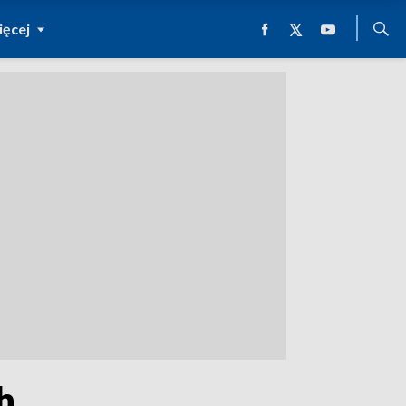
ęcej
h