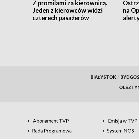
Z promilami za kierownicą.
Ostrz
Jeden z kierowców wiózł
na Op
czterech pasażerów
alert
powi
BIAŁYSTOK
/
BYDGO
OLSZTY
Abonament TVP
Emisja w TVP
Rada Programowa
System NOS