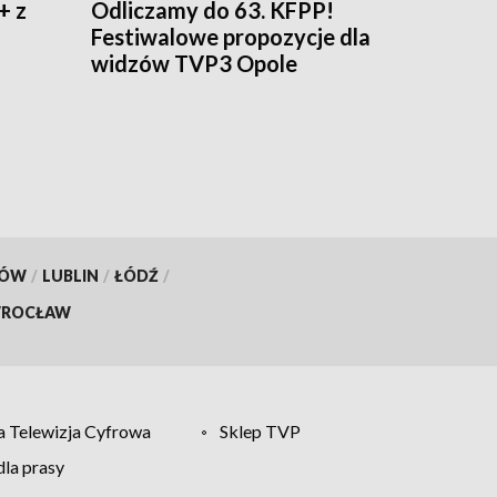
+ z
Odliczamy do 63. KFPP!
Festiwalowe propozycje dla
widzów TVP3 Opole
KÓW
/
LUBLIN
/
ŁÓDŹ
/
ROCŁAW
 Telewizja Cyfrowa
Sklep TVP
la prasy