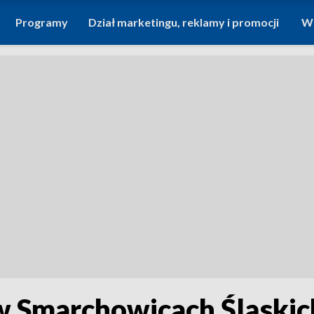
Programy
Dział marketingu, reklamy i promocji
Wi
w Smarchowicach Śląskic