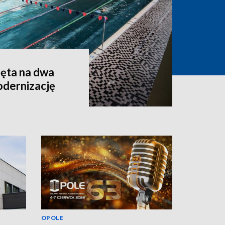
ęta na dwa
odernizację
OPOLE