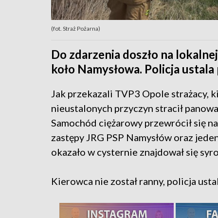
(fot. Straż Pożarna)
Do zdarzenia doszło na lokalne
koło Namysłowa. Policja ustal
Jak przekazali TVP3 Opole strażacy, k
nieustalonych przyczyn stracił panowa
Samochód ciężarowy przewrócił się n
zastępy JRG PSP Namysłów oraz jeden 
okazało w cysternie znajdował się syr
Kierowca nie został ranny, policja ust