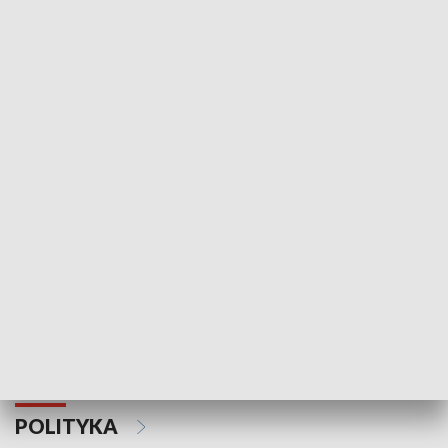
Wejściówka
Zakładka
MNIEJSZOŚCI
Schlesien Journal
POLITYKA