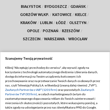
BIAŁYSTOK
/
BYDGOSZCZ
/
GDAŃSK
/
GORZÓW WLKP.
/
KATOWICE
/
KIELCE
/
KRAKÓW
/
LUBLIN
/
ŁÓDŹ
/
OLSZTYN
/
OPOLE
/
POZNAŃ
/
RZESZÓW
/
SZCZECIN
/
WARSZAWA
/
WROCŁAW
Szanujemy Twoją prywatność
Dołącz do nas:
Kliknij "Akceptuję i przechodzę do serwisu", aby wyrazić zgody na
korzystanie z technologii automatycznego śledzenia i zbierania danych,
TVP
dostęp do informacji na Twoim urządzeniu końcowym i ich
Abonament TVP
przechowywanie oraz na przetwarzanie Twoich danych osobowych przez
Regulamin TVP
nas, czyli Telewizję Polską S.A. w likwidacji (zwaną dalej również „TVP”),
Emisja w TVP
Zaufanych Partnerów z IAB* (1201 firm)
oraz pozostałych
Zaufanych
Polityka prywatności
Partnerów TVP (93 firm)
, w celach marketingowych (w tym do
Centrum informacji TVP
Moje zgody
zautomatyzowanego dopasowania reklam do Twoich zainteresowań i
mierzenia ich skuteczności) i pozostałych, które wskazujemy poniżej, a
Naziemna Telewizja Cyfrowa
Pomoc
także zgody na udostępnianie przez nas identyfikatora PPID do Google.