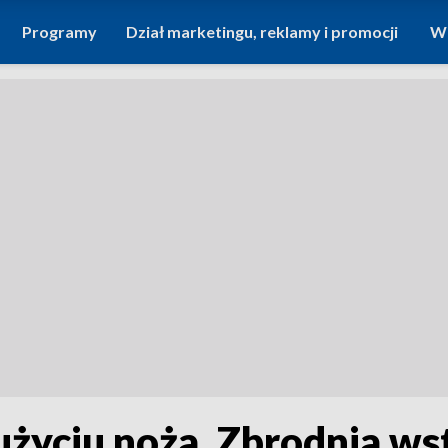
Programy
Dział marketingu, reklamy i promocji
Wi
 użyciu noża. Zbrodnia w