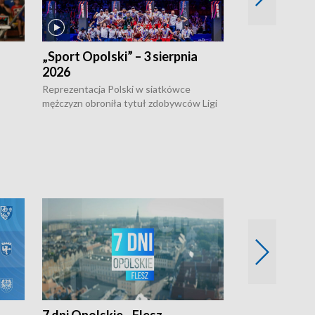
„Sport Opolski” – 3 sierpnia
„Sport Opolsk
2026
Reprezentacja P
mężczyzn w półfi
Reprezentacja Polski w siatkówce
meczu ćwierćfin
mężczyzn obroniła tytuł zdobywców Ligi
Biało-Czerwoni p
w
Narodów. W finale pokonali Amerykanów
Ningbo Ukraińcó
niejów
po tie-breaku. W meczu nie zabrakło
opolskich wątków.