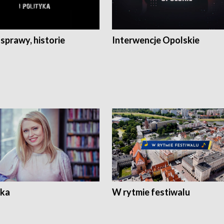
 sprawy, historie
Interwencje Opolskie
ka
W rytmie festiwalu