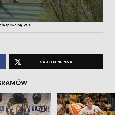
ęła spokojną wsią
UDOSTĘPNIJ NA X
OGRAMÓW