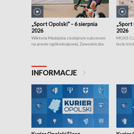
„Sport Opolski” – 6 sierpnia
„Sport 
2026
2026
Wiktoria Madejska z kolejnym sukcesem
MGKS Cuk
na arenie ogólnokrajowej. Zawodniczka
lecie ist
Klubu Kolarskiego Ziemia Brzeska
odbył się
została podwójna Mistrzynią Polski
również o
Juniorów Młodszych w kolarstwie
Otwartyc
torowym.
plażowej
INFORMACJE
meczu Ko