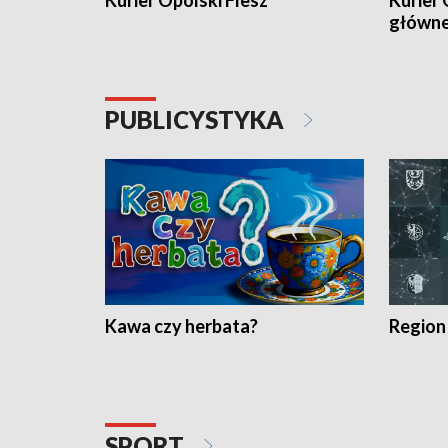
Kurier Opolski Flesz
Kurier 
główn
PUBLICYSTYKA
Kawa czy herbata?
Region
SPORT