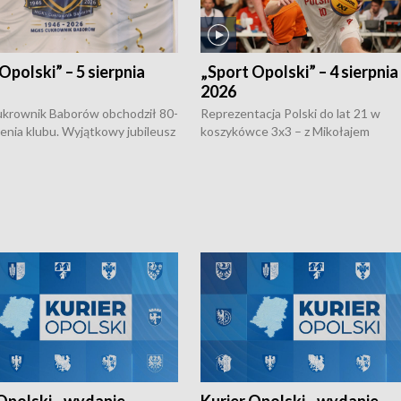
Opolski” – 5 sierpnia
„Sport Opolski” – 4 sierpnia
2026
rownik Baborów obchodził 80-
Reprezentacja Polski do lat 21 w
nienia klubu. Wyjątkowy jubileusz
koszykówce 3x3 – z Mikołajem
 na sportowo. W programie
Kowalczykiem z opolskiego AZS-u 
 turnieju eliminacyjnym
składzie - wygrała dwa z trzech tur
h Mistrzostw w siatkówce
w ramach Ligi Narodów. Rywalizacja
 amatorów w Opolu oraz o
odbyła się w węgierskim Szolnok.
lejarza Opole. Zapraszamy!