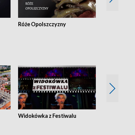
Róże Opolszczyzny
Czas report
Widokówka z Festiwalu
Strefa Kultu