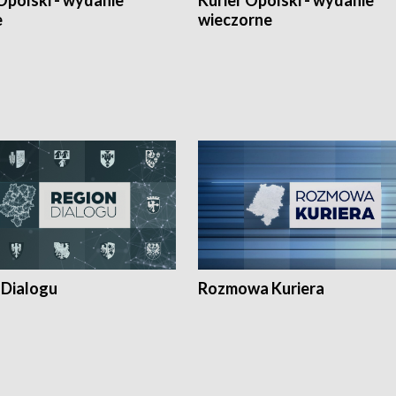
Opolski - wydanie
Kurier Opolski - wydanie
e
wieczorne
 Dialogu
Rozmowa Kuriera