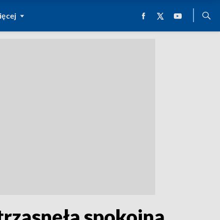
ęcej
strząsnęła spokojną