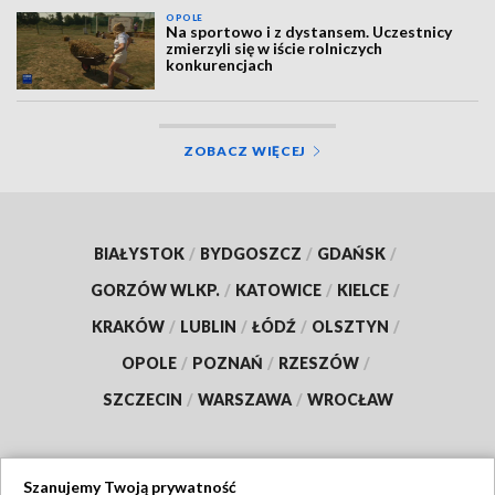
OPOLE
Na sportowo i z dystansem. Uczestnicy
zmierzyli się w iście rolniczych
konkurencjach
ZOBACZ WIĘCEJ
BIAŁYSTOK
/
BYDGOSZCZ
/
GDAŃSK
/
GORZÓW WLKP.
/
KATOWICE
/
KIELCE
/
KRAKÓW
/
LUBLIN
/
ŁÓDŹ
/
OLSZTYN
/
OPOLE
/
POZNAŃ
/
RZESZÓW
/
SZCZECIN
/
WARSZAWA
/
WROCŁAW
Szanujemy Twoją prywatność