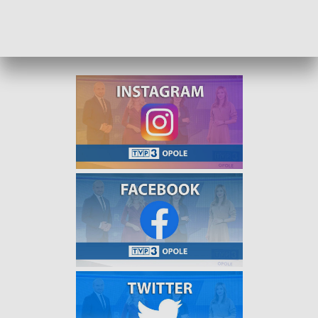
które pozyskało Muzeum Wsi Opolskiej. Zapraszamy do
oglądania programu „O!polskie o poranku” na antenie TVP3
Opole, a także na stronie internetowej.