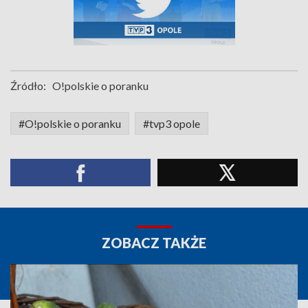
Źródło:
O!polskie o poranku
#O!polskie o poranku
#tvp3 opole
ZOBACZ TAKŻE