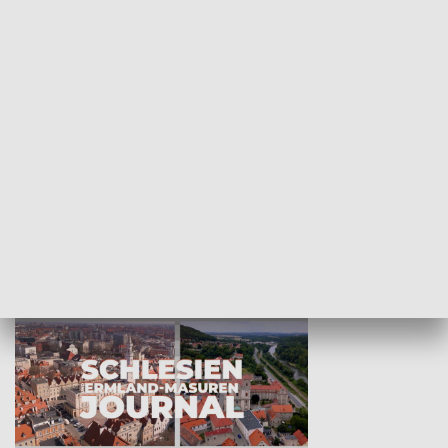
Wejściówka
Zakładka
MNIEJSZOŚCI