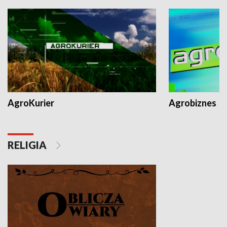
AgroKurier
Agrobiznes
RELIGIA