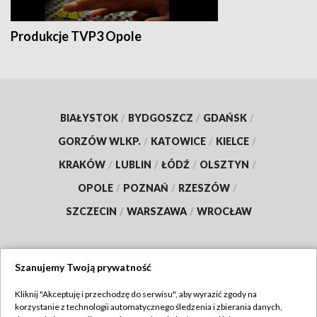
Produkcje TVP3 Opole
BIAŁYSTOK
/
BYDGOSZCZ
/
GDAŃSK
/
GORZÓW WLKP.
/
KATOWICE
/
KIELCE
/
KRAKÓW
/
LUBLIN
/
ŁÓDŹ
/
OLSZTYN
/
OPOLE
/
POZNAŃ
/
RZESZÓW
/
SZCZECIN
/
WARSZAWA
/
WROCŁAW
Szanujemy Twoją prywatność
Dołącz do nas:
Kliknij "Akceptuję i przechodzę do serwisu", aby wyrazić zgody na
korzystanie z technologii automatycznego śledzenia i zbierania danych,
TVP