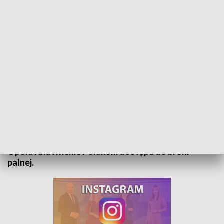
Rozmowa dnia - Tomasz Wróbel
Gościem Tomasza Gduli w programie "Rozmowa
Dnia" był Tomasz Wróbel, radny Opola. Tematem
była dekomunizacja cmentarza Armii Czerwonej w
Opolu i ułatwienie Polakom dostępu do broni
palnej.