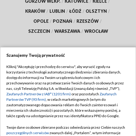
GORZÓW WLKP.
/
KATOWICE
/
KIELCE
/
KRAKÓW
/
LUBLIN
/
ŁÓDŹ
/
OLSZTYN
/
OPOLE
/
POZNAŃ
/
RZESZÓW
/
SZCZECIN
/
WARSZAWA
/
WROCŁAW
Szanujemy Twoją prywatność
Dołącz do nas:
Kliknij "Akceptuję i przechodzę do serwisu", aby wyrazić zgody na
korzystanie z technologii automatycznego śledzenia i zbierania danych,
TVP
dostęp do informacji na Twoim urządzeniu końcowym i ich
Abonament TVP
przechowywanie oraz na przetwarzanie Twoich danych osobowych przez
Regulamin TVP
nas, czyli Telewizję Polską S.A. w likwidacji (zwaną dalej również „TVP”),
Emisja w TVP
Zaufanych Partnerów z IAB* (1201 firm)
oraz pozostałych
Zaufanych
Polityka prywatności
Partnerów TVP (93 firm)
, w celach marketingowych (w tym do
Centrum informacji TVP
Moje zgody
zautomatyzowanego dopasowania reklam do Twoich zainteresowań i
mierzenia ich skuteczności) i pozostałych, które wskazujemy poniżej, a
Naziemna Telewizja Cyfrowa
Pomoc
także zgody na udostępnianie przez nas identyfikatora PPID do Google.
Sklep TVP
Biuro reklamy
Twoje dane osobowe zbierane podczas odwiedzania przez Ciebie naszych
Rada Programowa
poszczególnych serwisów
zwanych dalej „Portalem”, w tym informacje
Kontakt