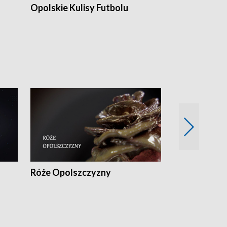
Opolskie Kulisy Futbolu
Złote chwile
sportu
Róże Opolszczyzny
Czas report