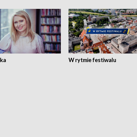
ka
W rytmie festiwalu