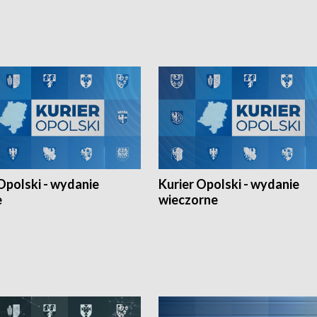
h Mistrzostw w siatkówce
w ramach Ligi Narodów. Rywalizacja
 amatorów w Opolu oraz o
odbyła się w węgierskim Szolnok.
lejarza Opole. Zapraszamy!
Opolski - wydanie
Kurier Opolski - wydanie
e
wieczorne