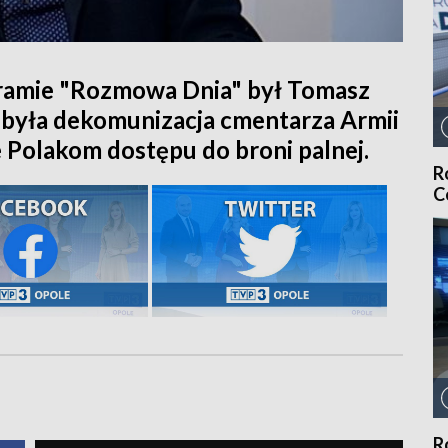
ramie "Rozmowa Dnia" był Tomasz
była dekomunizacja cmentarza Armii
 Polakom dostępu do broni palnej.
R
C
R