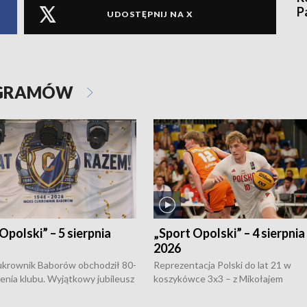
P
UDOSTĘPNIJ NA X
OGRAMÓW
Opolski” – 5 sierpnia
„Sport Opolski” – 4 sierpnia
2026
rownik Baborów obchodził 80-
Reprezentacja Polski do lat 21 w
nienia klubu. Wyjątkowy jubileusz
koszykówce 3x3 – z Mikołajem
 na sportowo. W programie
Kowalczykiem z opolskiego AZS-u 
 turnieju eliminacyjnym
składzie - wygrała dwa z trzech tur