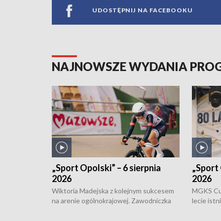
UDOSTĘPNIJ NA FACEBOOKU
NAJNOWSZE WYDANIA PR
„Sport Opolski” – 6 sierpnia
„Sport 
2026
2026
Wiktoria Madejska z kolejnym sukcesem
MGKS Cuk
na arenie ogólnokrajowej. Zawodniczka
lecie ist
Klubu Kolarskiego Ziemia Brzeska
odbył się
została podwójna Mistrzynią Polski
również o