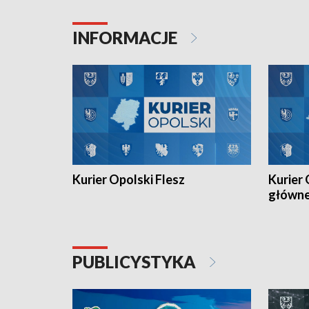
Juniorów Młodszych w kolarstwie
Otwartyc
torowym.
plażowej
INFORMACJE
meczu Ko
Kurier Opolski Flesz
Kurier 
główn
PUBLICYSTYKA