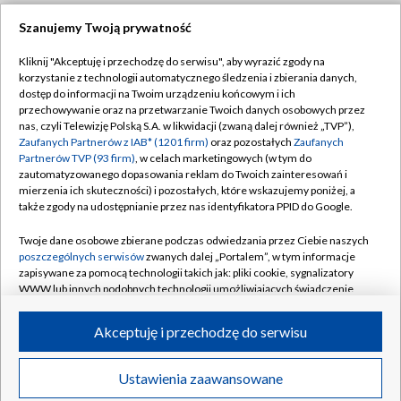
Szanujemy Twoją prywatność
Dołącz do nas:
Kliknij "Akceptuję i przechodzę do serwisu", aby wyrazić zgody na
korzystanie z technologii automatycznego śledzenia i zbierania danych,
TVP
dostęp do informacji na Twoim urządzeniu końcowym i ich
Abonament TVP
przechowywanie oraz na przetwarzanie Twoich danych osobowych przez
Regulamin TVP
nas, czyli Telewizję Polską S.A. w likwidacji (zwaną dalej również „TVP”),
Emisja w TVP
Zaufanych Partnerów z IAB* (1201 firm)
oraz pozostałych
Zaufanych
Polityka prywatności
Partnerów TVP (93 firm)
, w celach marketingowych (w tym do
Centrum informacji TVP
Moje zgody
zautomatyzowanego dopasowania reklam do Twoich zainteresowań i
mierzenia ich skuteczności) i pozostałych, które wskazujemy poniżej, a
Naziemna Telewizja Cyfrowa
Pomoc
także zgody na udostępnianie przez nas identyfikatora PPID do Google.
Sklep TVP
Biuro reklamy
Twoje dane osobowe zbierane podczas odwiedzania przez Ciebie naszych
Rada Programowa
poszczególnych serwisów
zwanych dalej „Portalem”, w tym informacje
Kontakt
zapisywane za pomocą technologii takich jak: pliki cookie, sygnalizatory
System NOS
WWW lub innych podobnych technologii umożliwiających świadczenie
dopasowanych i bezpiecznych usług, personalizację treści oraz reklam,
Informacje o nadawcy
Kanały
udostępnianie funkcji mediów społecznościowych oraz analizowanie
Akceptuję i przechodzę do serwisu
ruchu w Internecie.
Program dla prasy
©2026 Telewizja Polska S.A. w likwidacji
Biuro Reklamy
Twoje dane osobowe zbierane podczas odwiedzania przez Ciebie
Ustawienia zaawansowane
poszczególnych serwisów
na Portalu, takie jak adresy IP, identyfikatory
Ogłoszenie przetargowe