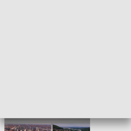
KULTURA I SZTUKA
Wejściówka
Zakładka
MNIEJSZOŚCI