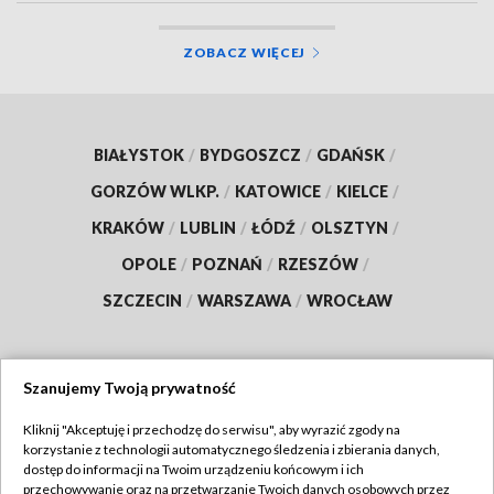
ZOBACZ WIĘCEJ
BIAŁYSTOK
/
BYDGOSZCZ
/
GDAŃSK
/
GORZÓW WLKP.
/
KATOWICE
/
KIELCE
/
KRAKÓW
/
LUBLIN
/
ŁÓDŹ
/
OLSZTYN
/
OPOLE
/
POZNAŃ
/
RZESZÓW
/
SZCZECIN
/
WARSZAWA
/
WROCŁAW
Szanujemy Twoją prywatność
Dołącz do nas:
Kliknij "Akceptuję i przechodzę do serwisu", aby wyrazić zgody na
korzystanie z technologii automatycznego śledzenia i zbierania danych,
TVP
dostęp do informacji na Twoim urządzeniu końcowym i ich
Abonament TVP
przechowywanie oraz na przetwarzanie Twoich danych osobowych przez