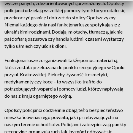
wyczerpanych, zdezorientowanych, przerażonych. Opolscy
policjanci udzielają wszelkiej pomocy tym, którym udało się
przekroczyć granicę i dotrzeć do stolicy Opolszczyzny.
Niemal każdego dnia nasi funkcjonariusze spotykają się z
ukraińskimi rodzinami. Dodają im otuchy, tłumaczą, jak nie
paść ofiarą oszustwa czy handlu ludźmi, czasami wystarczy
tylko uśmiech czy uścisk dłoni.
Funkcjonariusze zorganizowali także pomoc materialną,
która została przekazana do punktu recepcyjnego w Opolu
przy ul. Krakowskiej. Pieluchy, żywność, kosmetyki,
medykamenty czy koce – to wszystko trafiło do
potrzebujących wsparcia i pomocy ludzi, którzy napływają
do nas z kraju ogarniętego wojną.
Opolscy policjanci codziennie dbają też o bezpieczeństwo
mieszkańców naszego powiatu, jak i przebywających na
naszym terenie uchodźców. Policjanci zabezpieczają punkty
recepcyjne, organizują ruch tak, by mógł odbywać się