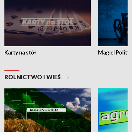
Karty na stół
Magiel Polity
ROLNICTWO I WIEŚ