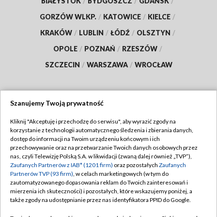
BIAŁYSTOK
/
BYDGOSZCZ
/
GDAŃSK
/
GORZÓW WLKP.
/
KATOWICE
/
KIELCE
/
KRAKÓW
/
LUBLIN
/
ŁÓDŹ
/
OLSZTYN
/
OPOLE
/
POZNAŃ
/
RZESZÓW
/
SZCZECIN
/
WARSZAWA
/
WROCŁAW
Szanujemy Twoją prywatność
Dołącz do nas:
Kliknij "Akceptuję i przechodzę do serwisu", aby wyrazić zgody na
korzystanie z technologii automatycznego śledzenia i zbierania danych,
TVP
dostęp do informacji na Twoim urządzeniu końcowym i ich
Abonament TVP
przechowywanie oraz na przetwarzanie Twoich danych osobowych przez
Regulamin TVP
nas, czyli Telewizję Polską S.A. w likwidacji (zwaną dalej również „TVP”),
Emisja w TVP
Zaufanych Partnerów z IAB* (1201 firm)
oraz pozostałych
Zaufanych
Polityka prywatności
Partnerów TVP (93 firm)
, w celach marketingowych (w tym do
Centrum informacji TVP
Moje zgody
zautomatyzowanego dopasowania reklam do Twoich zainteresowań i
mierzenia ich skuteczności) i pozostałych, które wskazujemy poniżej, a
Naziemna Telewizja Cyfrowa
Pomoc
także zgody na udostępnianie przez nas identyfikatora PPID do Google.
Sklep TVP
Biuro reklamy