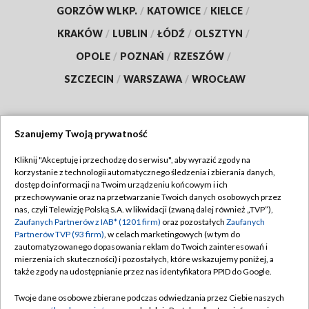
GORZÓW WLKP.
/
KATOWICE
/
KIELCE
/
KRAKÓW
/
LUBLIN
/
ŁÓDŹ
/
OLSZTYN
/
OPOLE
/
POZNAŃ
/
RZESZÓW
/
SZCZECIN
/
WARSZAWA
/
WROCŁAW
Szanujemy Twoją prywatność
Dołącz do nas:
Kliknij "Akceptuję i przechodzę do serwisu", aby wyrazić zgody na
korzystanie z technologii automatycznego śledzenia i zbierania danych,
TVP
dostęp do informacji na Twoim urządzeniu końcowym i ich
Abonament TVP
przechowywanie oraz na przetwarzanie Twoich danych osobowych przez
Regulamin TVP
nas, czyli Telewizję Polską S.A. w likwidacji (zwaną dalej również „TVP”),
Emisja w TVP
Zaufanych Partnerów z IAB* (1201 firm)
oraz pozostałych
Zaufanych
Polityka prywatności
Partnerów TVP (93 firm)
, w celach marketingowych (w tym do
Centrum informacji TVP
Moje zgody
zautomatyzowanego dopasowania reklam do Twoich zainteresowań i
mierzenia ich skuteczności) i pozostałych, które wskazujemy poniżej, a
Naziemna Telewizja Cyfrowa
Pomoc
także zgody na udostępnianie przez nas identyfikatora PPID do Google.
Sklep TVP
Biuro reklamy
Twoje dane osobowe zbierane podczas odwiedzania przez Ciebie naszych
Rada Programowa