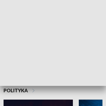
MNIEJSZOŚCI
Schlesien Journal
POLITYKA