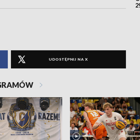
2
UDOSTĘPNIJ NA X
OGRAMÓW