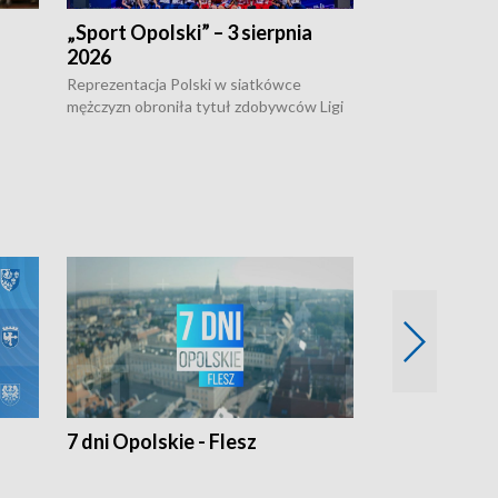
„Sport Opolski” – 3 sierpnia
„Sport Opolsk
2026
Reprezentacja P
mężczyzn w półfi
Reprezentacja Polski w siatkówce
meczu ćwierćfin
mężczyzn obroniła tytuł zdobywców Ligi
Biało-Czerwoni p
w
Narodów. W finale pokonali Amerykanów
Ningbo Ukraińcó
niejów
po tie-breaku. W meczu nie zabrakło
opolskich wątków.
7 dni Opolskie - Flesz
Opolskie o 