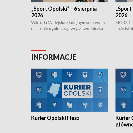
„Sport Opolski” – 6 sierpnia
„Sport 
2026
2026
Wiktoria Madejska z kolejnym sukcesem
MGKS Cuk
na arenie ogólnokrajowej. Zawodniczka
lecie ist
Klubu Kolarskiego Ziemia Brzeska
odbył się
została podwójna Mistrzynią Polski
również o
Juniorów Młodszych w kolarstwie
Otwartyc
torowym.
plażowej
INFORMACJE
meczu Ko
Kurier Opolski Flesz
Kurier 
główn