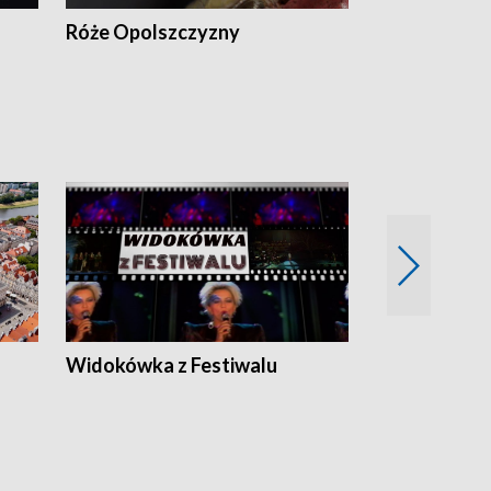
Róże Opolszczyzny
Czas report
Widokówka z Festiwalu
Strefa Kultu