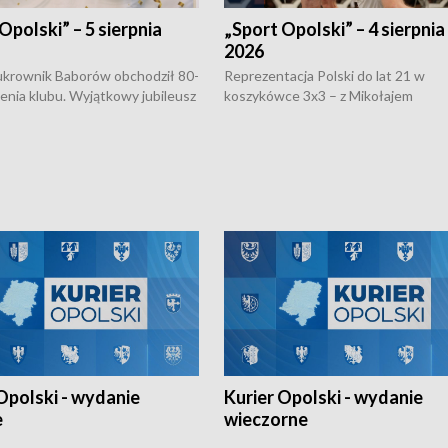
Opolski” – 5 sierpnia
„Sport Opolski” – 4 sierpnia
2026
rownik Baborów obchodził 80-
Reprezentacja Polski do lat 21 w
nienia klubu. Wyjątkowy jubileusz
koszykówce 3x3 – z Mikołajem
 na sportowo. W programie
Kowalczykiem z opolskiego AZS-u 
 turnieju eliminacyjnym
składzie - wygrała dwa z trzech tur
h Mistrzostw w siatkówce
w ramach Ligi Narodów. Rywalizacja
 amatorów w Opolu oraz o
odbyła się w węgierskim Szolnok.
lejarza Opole. Zapraszamy!
Opolski - wydanie
Kurier Opolski - wydanie
e
wieczorne