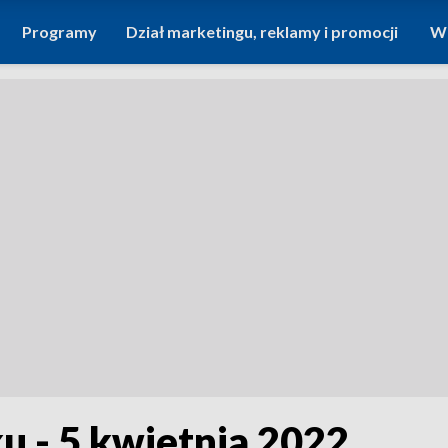
Programy
Dział marketingu, reklamy i promocji
Wi
u - 5 kwietnia 2022