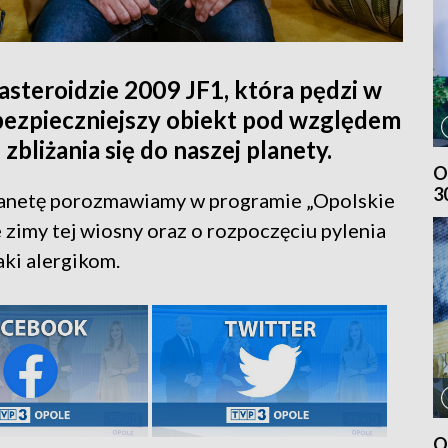
steroidzie 2009 JF1, która pędzi w
ebezpieczniejszy obiekt pod względem
 zbliżania się do naszej planety.
O
3
planetę porozmawiamy w programie „Opolskie
zimy tej wiosny oraz o rozpoczęciu pylenia
aki alergikom.
O