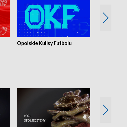
Opolskie Kulisy Futbolu
Złote chwile
sportu