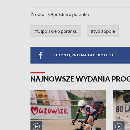
Źródło:
O!polskie o poranku
#O!polskie o poranku
#tvp3 opole
UDOSTĘPNIJ NA FACEBOOKU
NAJNOWSZE WYDANIA PR