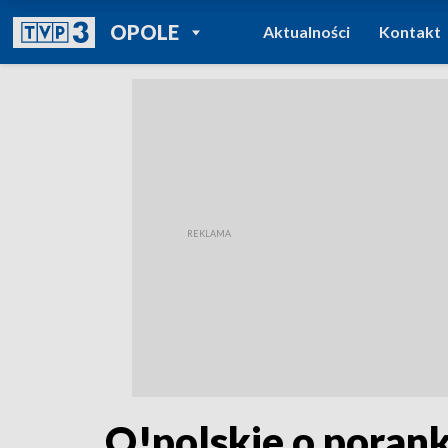
POWRÓT DO
OPOLE
Aktualności
Kontakt
TVP REGIONY
O!polskie o porank