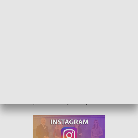
Dary dla uchodźców jako bilet wstępu. Koncert muzyki pasyjnej w Luboszycach
Dary dla uchodźców biletem wstępu. W Luboszycach odbył
się koncert muzyki pasyjnej. Na terenie gminy Łubniany
przebywa już ponad dwieście osób z Ukrainy. Z zebranych
produktów wykonane zostaną dla nich paczki na Wielkanoc.