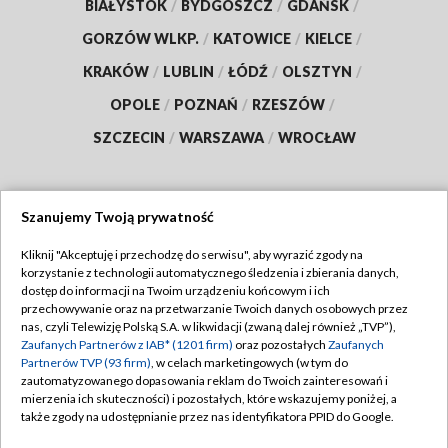
BIAŁYSTOK
/
BYDGOSZCZ
/
GDAŃSK
/
GORZÓW WLKP.
/
KATOWICE
/
KIELCE
/
KRAKÓW
/
LUBLIN
/
ŁÓDŹ
/
OLSZTYN
/
OPOLE
/
POZNAŃ
/
RZESZÓW
/
SZCZECIN
/
WARSZAWA
/
WROCŁAW
Szanujemy Twoją prywatność
Dołącz do nas:
Kliknij "Akceptuję i przechodzę do serwisu", aby wyrazić zgody na
korzystanie z technologii automatycznego śledzenia i zbierania danych,
TVP
dostęp do informacji na Twoim urządzeniu końcowym i ich
Abonament TVP
przechowywanie oraz na przetwarzanie Twoich danych osobowych przez
Regulamin TVP
nas, czyli Telewizję Polską S.A. w likwidacji (zwaną dalej również „TVP”),
Emisja w TVP
Zaufanych Partnerów z IAB* (1201 firm)
oraz pozostałych
Zaufanych
Polityka prywatności
Partnerów TVP (93 firm)
, w celach marketingowych (w tym do
Centrum informacji TVP
Moje zgody
zautomatyzowanego dopasowania reklam do Twoich zainteresowań i
mierzenia ich skuteczności) i pozostałych, które wskazujemy poniżej, a
Naziemna Telewizja Cyfrowa
Pomoc
także zgody na udostępnianie przez nas identyfikatora PPID do Google.
Sklep TVP
Biuro reklamy