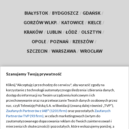
BIAŁYSTOK
/
BYDGOSZCZ
/
GDAŃSK
/
GORZÓW WLKP.
/
KATOWICE
/
KIELCE
/
KRAKÓW
/
LUBLIN
/
ŁÓDŹ
/
OLSZTYN
/
OPOLE
/
POZNAŃ
/
RZESZÓW
/
SZCZECIN
/
WARSZAWA
/
WROCŁAW
Szanujemy Twoją prywatność
Dołącz do nas:
Kliknij "Akceptuję i przechodzę do serwisu", aby wyrazić zgody na
korzystanie z technologii automatycznego śledzenia i zbierania danych,
TVP
dostęp do informacji na Twoim urządzeniu końcowym i ich
Abonament TVP
przechowywanie oraz na przetwarzanie Twoich danych osobowych przez
Regulamin TVP
nas, czyli Telewizję Polską S.A. w likwidacji (zwaną dalej również „TVP”),
Emisja w TVP
Zaufanych Partnerów z IAB* (1201 firm)
oraz pozostałych
Zaufanych
Polityka prywatności
Partnerów TVP (93 firm)
, w celach marketingowych (w tym do
Centrum informacji TVP
Moje zgody
zautomatyzowanego dopasowania reklam do Twoich zainteresowań i
mierzenia ich skuteczności) i pozostałych, które wskazujemy poniżej, a
Naziemna Telewizja Cyfrowa