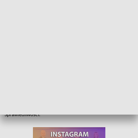
Za darmo komunikacją miejską. Uchodźcy w Kędzierzynie-Koźlu z dodatkową
ulgą
Uchodźcy z Ukrainy mogą za darmo korzystać z komunikacji
miejskiej w Kędzierzynie-Koźlu. Decyzję o likwidacji opłat
jednogłośnie podjęli radni na wniosek klubu Prawa i
Sprawiedliwości.