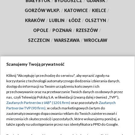
BIAŁYSTOK
/
BYDGOSZCZ
/
GDAŃSK
/
GORZÓW WLKP.
/
KATOWICE
/
KIELCE
/
KRAKÓW
/
LUBLIN
/
ŁÓDŹ
/
OLSZTYN
/
OPOLE
/
POZNAŃ
/
RZESZÓW
/
SZCZECIN
/
WARSZAWA
/
WROCŁAW
Szanujemy Twoją prywatność
Dołącz do nas:
Kliknij "Akceptuję i przechodzę do serwisu", aby wyrazić zgody na
korzystanie z technologii automatycznego śledzenia i zbierania danych,
TVP
dostęp do informacji na Twoim urządzeniu końcowym i ich
Abonament TVP
przechowywanie oraz na przetwarzanie Twoich danych osobowych przez
Regulamin TVP
nas, czyli Telewizję Polską S.A. w likwidacji (zwaną dalej również „TVP”),
Emisja w TVP
Zaufanych Partnerów z IAB* (1201 firm)
oraz pozostałych
Zaufanych
Polityka prywatności
Partnerów TVP (93 firm)
, w celach marketingowych (w tym do
Centrum informacji TVP
Moje zgody
zautomatyzowanego dopasowania reklam do Twoich zainteresowań i
mierzenia ich skuteczności) i pozostałych, które wskazujemy poniżej, a
Naziemna Telewizja Cyfrowa
Pomoc
także zgody na udostępnianie przez nas identyfikatora PPID do Google.
Sklep TVP
Biuro reklamy