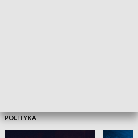
MNIEJSZOŚCI
Schlesien Journal
POLITYKA