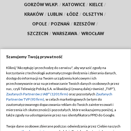
GORZÓW WLKP.
/
KATOWICE
/
KIELCE
/
KRAKÓW
/
LUBLIN
/
ŁÓDŹ
/
OLSZTYN
/
OPOLE
/
POZNAŃ
/
RZESZÓW
/
SZCZECIN
/
WARSZAWA
/
WROCŁAW
Szanujemy Twoją prywatność
Dołącz do nas:
Kliknij "Akceptuję i przechodzę do serwisu", aby wyrazić zgody na
korzystanie z technologii automatycznego śledzenia i zbierania danych,
TVP
dostęp do informacji na Twoim urządzeniu końcowym i ich
Abonament TVP
przechowywanie oraz na przetwarzanie Twoich danych osobowych przez
Regulamin TVP
nas, czyli Telewizję Polską S.A. w likwidacji (zwaną dalej również „TVP”),
Emisja w TVP
Zaufanych Partnerów z IAB* (1201 firm)
oraz pozostałych
Zaufanych
Polityka prywatności
Partnerów TVP (93 firm)
, w celach marketingowych (w tym do
Centrum informacji TVP
Moje zgody
zautomatyzowanego dopasowania reklam do Twoich zainteresowań i
mierzenia ich skuteczności) i pozostałych, które wskazujemy poniżej, a
Naziemna Telewizja Cyfrowa
Pomoc
także zgody na udostępnianie przez nas identyfikatora PPID do Google.
Sklep TVP
Biuro reklamy
Twoje dane osobowe zbierane podczas odwiedzania przez Ciebie naszych
Rada Programowa