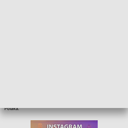
Marsz Pamięci. 17. rocznica śmierci Jana Pawła II
Co roku 2 kwietnia, z okazji rocznicy śmierci Jana Pawła II, w
Głubczycach organizowany jest Marsz Pamięci. Piesza
pielgrzymka do Pietrowic Głubczyckich ma charakter
dziękczynny za pontyfikat świętego Rodaka. To także okazja
do przypominania młodym życiorysu i nauczania Papieża
Polaka.