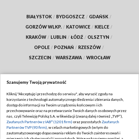
BIAŁYSTOK
/
BYDGOSZCZ
/
GDAŃSK
/
GORZÓW WLKP.
/
KATOWICE
/
KIELCE
/
KRAKÓW
/
LUBLIN
/
ŁÓDŹ
/
OLSZTYN
/
OPOLE
/
POZNAŃ
/
RZESZÓW
/
SZCZECIN
/
WARSZAWA
/
WROCŁAW
Szanujemy Twoją prywatność
Dołącz do nas:
Kliknij "Akceptuję i przechodzę do serwisu", aby wyrazić zgody na
korzystanie z technologii automatycznego śledzenia i zbierania danych,
TVP
dostęp do informacji na Twoim urządzeniu końcowym i ich
Abonament TVP
przechowywanie oraz na przetwarzanie Twoich danych osobowych przez
Regulamin TVP
nas, czyli Telewizję Polską S.A. w likwidacji (zwaną dalej również „TVP”),
Emisja w TVP
Zaufanych Partnerów z IAB* (1201 firm)
oraz pozostałych
Zaufanych
Polityka prywatności
Partnerów TVP (93 firm)
, w celach marketingowych (w tym do
Centrum informacji TVP
Moje zgody
zautomatyzowanego dopasowania reklam do Twoich zainteresowań i
mierzenia ich skuteczności) i pozostałych, które wskazujemy poniżej, a