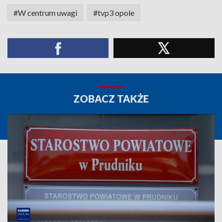
#W centrum uwagi
#tvp3 opole
ZOBACZ TAKŻE