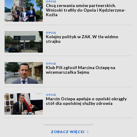
OPOLE
Chcą zerwania umów partnerskich.
Wnioski trafiły do Opola i Kędzierzyna-
Koźla
OPOLE
Kolejny polityk w ZAK. W tle widmo
strajku
OPOLE
Klub PiS zgłosił Marcina Ociepę na
wicemarszałka Sejmu
OPOLE
Marcin Ociepa apeluje o opolski okrągły
stół dla opolskiej służby zdrowia
ZOBACZ WIĘCEJ