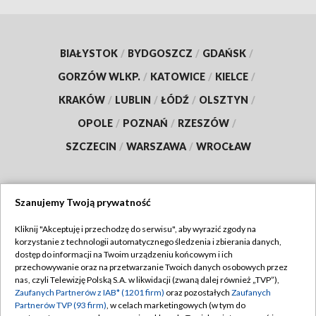
BIAŁYSTOK
/
BYDGOSZCZ
/
GDAŃSK
/
GORZÓW WLKP.
/
KATOWICE
/
KIELCE
/
KRAKÓW
/
LUBLIN
/
ŁÓDŹ
/
OLSZTYN
/
OPOLE
/
POZNAŃ
/
RZESZÓW
/
SZCZECIN
/
WARSZAWA
/
WROCŁAW
Szanujemy Twoją prywatność
Dołącz do nas:
Kliknij "Akceptuję i przechodzę do serwisu", aby wyrazić zgody na
korzystanie z technologii automatycznego śledzenia i zbierania danych,
TVP
dostęp do informacji na Twoim urządzeniu końcowym i ich
Abonament TVP
przechowywanie oraz na przetwarzanie Twoich danych osobowych przez
Regulamin TVP
nas, czyli Telewizję Polską S.A. w likwidacji (zwaną dalej również „TVP”),
Emisja w TVP
Zaufanych Partnerów z IAB* (1201 firm)
oraz pozostałych
Zaufanych
Polityka prywatności
Partnerów TVP (93 firm)
, w celach marketingowych (w tym do
Centrum informacji TVP