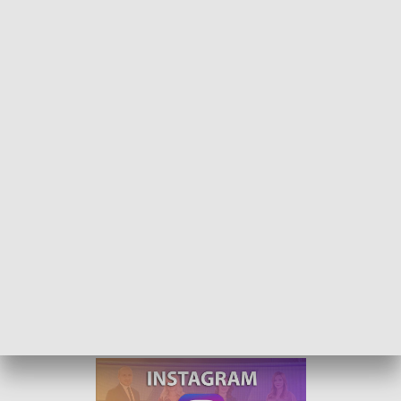
W centrum uwagi - 2 kwietnia 2022
Goście politycznej debaty „W centrum uwagi” na
antenie TVP3 Opole dyskutowali dziś na temat
dekomunizacji przestrzeni publicznej oraz
kontrowersyjnego orędzia marszałka Senatu
Tomasza Grodzkiego, w którym oskarżył on polski
rząd o finansowanie reżimu Władimira Putina i
wojny na Ukrainie.