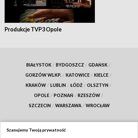
Produkcje TVP3 Opole
BIAŁYSTOK
/
BYDGOSZCZ
/
GDAŃSK
/
GORZÓW WLKP.
/
KATOWICE
/
KIELCE
/
KRAKÓW
/
LUBLIN
/
ŁÓDŹ
/
OLSZTYN
/
OPOLE
/
POZNAŃ
/
RZESZÓW
/
SZCZECIN
/
WARSZAWA
/
WROCŁAW
Szanujemy Twoją prywatność
Dołącz do nas: