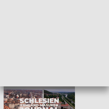
Wejściówka
Zakładka
MNIEJSZOŚCI