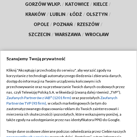
GORZÓW WLKP.
/
KATOWICE
/
KIELCE
/
KRAKÓW
/
LUBLIN
/
ŁÓDŹ
/
OLSZTYN
/
OPOLE
/
POZNAŃ
/
RZESZÓW
/
SZCZECIN
/
WARSZAWA
/
WROCŁAW
Szanujemy Twoją prywatność
Dołącz do nas:
Kliknij "Akceptuję i przechodzę do serwisu", aby wyrazić zgody na
korzystanie z technologii automatycznego śledzenia i zbierania danych,
TVP
dostęp do informacji na Twoim urządzeniu końcowym i ich
Abonament TVP
przechowywanie oraz na przetwarzanie Twoich danych osobowych przez
Regulamin TVP
nas, czyli Telewizję Polską S.A. w likwidacji (zwaną dalej również „TVP”),
Emisja w TVP
Zaufanych Partnerów z IAB* (1201 firm)
oraz pozostałych
Zaufanych
Polityka prywatności
Partnerów TVP (93 firm)
, w celach marketingowych (w tym do
Centrum informacji TVP
Moje zgody
zautomatyzowanego dopasowania reklam do Twoich zainteresowań i
mierzenia ich skuteczności) i pozostałych, które wskazujemy poniżej, a
Naziemna Telewizja Cyfrowa
Pomoc
także zgody na udostępnianie przez nas identyfikatora PPID do Google.
Sklep TVP
Biuro reklamy
Twoje dane osobowe zbierane podczas odwiedzania przez Ciebie naszych
Rada Programowa
poszczególnych serwisów
zwanych dalej „Portalem”, w tym informacje