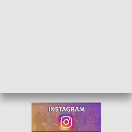
Żłobkowe pomoże pracującym rodzicom
Żłobkowe to nowe powszechne świadczenie, które nawet o
400 zł miesięcznie zmniejszy wydatki pracujących rodziców,
ponoszone za opiekę nad ich małymi dziećmi. Dziś rozpoczął
się nabór wniosków, które przyjmuje ZUS.