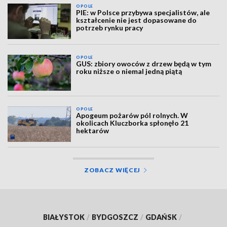
OPOLE
PIE: w Polsce przybywa specjalistów, ale
kształcenie nie jest dopasowane do
potrzeb rynku pracy
OPOLE
GUS: zbiory owoców z drzew będą w tym
roku niższe o niemal jedną piątą
OPOLE
Apogeum pożarów pól rolnych. W
okolicach Kluczborka spłonęło 21
hektarów
ZOBACZ WIĘCEJ
BIAŁYSTOK
/
BYDGOSZCZ
/
GDAŃSK
/