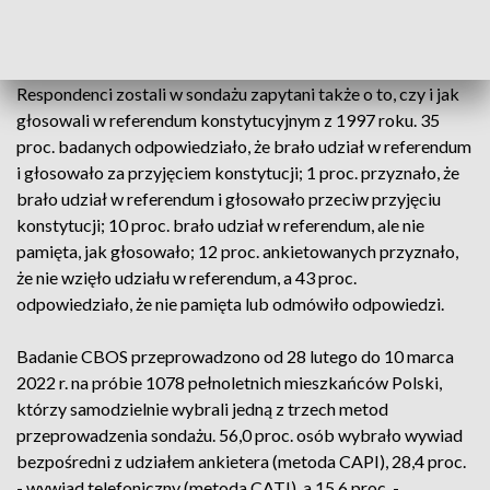
zarządzonego przez ówczesnego prezydenta powszechnego
referendum, które odbyło się 25 maja 1997 roku.
Respondenci zostali w sondażu zapytani także o to, czy i jak
głosowali w referendum konstytucyjnym z 1997 roku. 35
proc. badanych odpowiedziało, że brało udział w referendum
i głosowało za przyjęciem konstytucji; 1 proc. przyznało, że
brało udział w referendum i głosowało przeciw przyjęciu
konstytucji; 10 proc. brało udział w referendum, ale nie
pamięta, jak głosowało; 12 proc. ankietowanych przyznało,
że nie wzięło udziału w referendum, a 43 proc.
odpowiedziało, że nie pamięta lub odmówiło odpowiedzi.
Badanie CBOS przeprowadzono od 28 lutego do 10 marca
2022 r. na próbie 1078 pełnoletnich mieszkańców Polski,
którzy samodzielnie wybrali jedną z trzech metod
przeprowadzenia sondażu. 56,0 proc. osób wybrało wywiad
bezpośredni z udziałem ankietera (metoda CAPI), 28,4 proc.
- wywiad telefoniczny (metoda CATI), a 15,6 proc. -