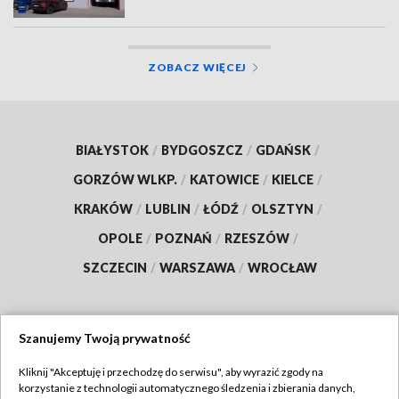
ZOBACZ WIĘCEJ
BIAŁYSTOK
/
BYDGOSZCZ
/
GDAŃSK
/
GORZÓW WLKP.
/
KATOWICE
/
KIELCE
/
KRAKÓW
/
LUBLIN
/
ŁÓDŹ
/
OLSZTYN
/
OPOLE
/
POZNAŃ
/
RZESZÓW
/
SZCZECIN
/
WARSZAWA
/
WROCŁAW
Szanujemy Twoją prywatność
Dołącz do nas:
Kliknij "Akceptuję i przechodzę do serwisu", aby wyrazić zgody na
korzystanie z technologii automatycznego śledzenia i zbierania danych,
TVP