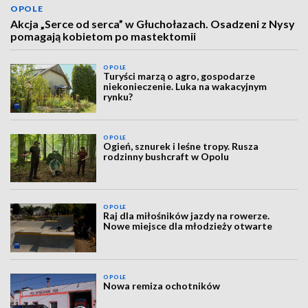
OPOLE
Akcja „Serce od serca” w Głuchołazach. Osadzeni z Nysy
pomagają kobietom po mastektomii
OPOLE
Turyści marzą o agro, gospodarze
niekonieczenie. Luka na wakacyjnym
rynku?
OPOLE
Ogień, sznurek i leśne tropy. Rusza
rodzinny bushcraft w Opolu
OPOLE
Raj dla miłośników jazdy na rowerze.
Nowe miejsce dla młodzieży otwarte
OPOLE
Nowa remiza ochotników