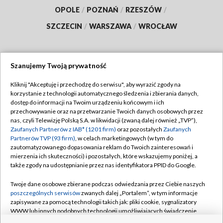
OPOLE
/
POZNAŃ
/
RZESZÓW
/
SZCZECIN
/
WARSZAWA
/
WROCŁAW
Szanujemy Twoją prywatność
Dołącz do nas:
Kliknij "Akceptuję i przechodzę do serwisu", aby wyrazić zgody na
korzystanie z technologii automatycznego śledzenia i zbierania danych,
TVP
dostęp do informacji na Twoim urządzeniu końcowym i ich
Abonament TVP
przechowywanie oraz na przetwarzanie Twoich danych osobowych przez
Regulamin TVP
nas, czyli Telewizję Polską S.A. w likwidacji (zwaną dalej również „TVP”),
Emisja w TVP
Zaufanych Partnerów z IAB* (1201 firm)
oraz pozostałych
Zaufanych
Polityka prywatności
Partnerów TVP (93 firm)
, w celach marketingowych (w tym do
Centrum informacji TVP
Moje zgody
zautomatyzowanego dopasowania reklam do Twoich zainteresowań i
mierzenia ich skuteczności) i pozostałych, które wskazujemy poniżej, a
Naziemna Telewizja Cyfrowa
Pomoc
także zgody na udostępnianie przez nas identyfikatora PPID do Google.
Sklep TVP
Biuro reklamy
Twoje dane osobowe zbierane podczas odwiedzania przez Ciebie naszych
Rada Programowa
poszczególnych serwisów
zwanych dalej „Portalem”, w tym informacje
Kontakt
zapisywane za pomocą technologii takich jak: pliki cookie, sygnalizatory
System NOS
WWW lub innych podobnych technologii umożliwiających świadczenie
dopasowanych i bezpiecznych usług, personalizację treści oraz reklam,