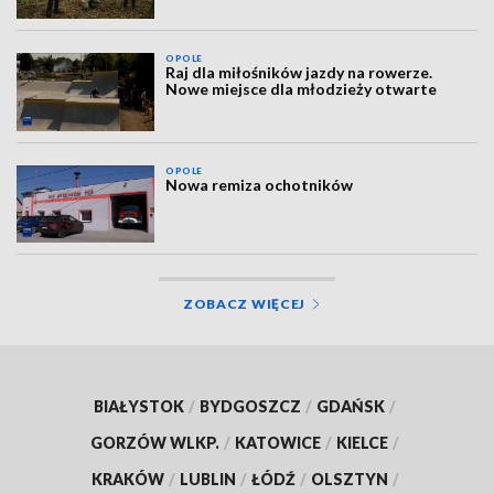
OPOLE
Raj dla miłośników jazdy na rowerze.
Nowe miejsce dla młodzieży otwarte
OPOLE
Nowa remiza ochotników
ZOBACZ WIĘCEJ
BIAŁYSTOK
/
BYDGOSZCZ
/
GDAŃSK
/
GORZÓW WLKP.
/
KATOWICE
/
KIELCE
/
KRAKÓW
/
LUBLIN
/
ŁÓDŹ
/
OLSZTYN
/