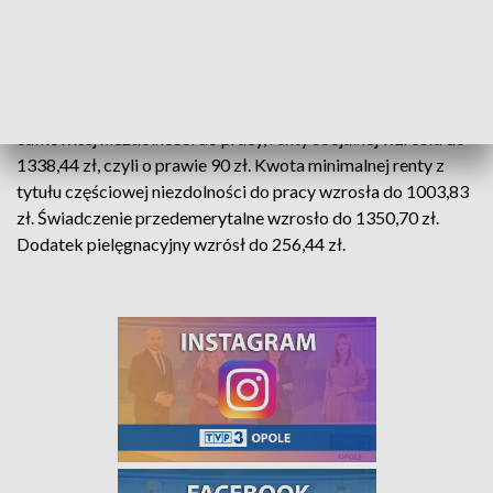
lub renty, albo innego długoterminowego świadczenia
wypłacanego przez ZUS.
W 2022 r. - po marcowej waloryzacji - emerytury i renty
wzrosły o 7 proc. Kwota minimalnej emerytury, renty z tytułu
całkowitej niezdolności do pracy, renty socjalnej wzrosła do
1338,44 zł, czyli o prawie 90 zł. Kwota minimalnej renty z
tytułu częściowej niezdolności do pracy wzrosła do 1003,83
zł. Świadczenie przedemerytalne wzrosło do 1350,70 zł.
Dodatek pielęgnacyjny wzrósł do 256,44 zł.