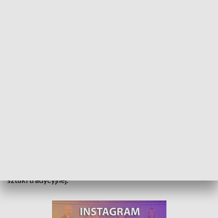
Teresa Sobota Mistrzem Tradycji. Swoją wiedzę przekaże następnym
pokoleniom
Teresa Sobota, twórczyni ludowa z Olszowej została
Mistrzem Tradycji. Zaszczytny tytuł to nie tylko
ukoronowanie 40 lat pracy artystycznej, ale też
zobowiązanie do przekazania następnym pokoleniom tajniki
sztuki tradycyjnej.