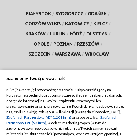
BIAŁYSTOK
/
BYDGOSZCZ
/
GDAŃSK
/
GORZÓW WLKP.
/
KATOWICE
/
KIELCE
/
KRAKÓW
/
LUBLIN
/
ŁÓDŹ
/
OLSZTYN
/
OPOLE
/
POZNAŃ
/
RZESZÓW
/
SZCZECIN
/
WARSZAWA
/
WROCŁAW
Szanujemy Twoją prywatność
Dołącz do nas:
Kliknij "Akceptuję i przechodzę do serwisu", aby wyrazić zgody na
korzystanie z technologii automatycznego śledzenia i zbierania danych,
TVP
dostęp do informacji na Twoim urządzeniu końcowym i ich
Abonament TVP
przechowywanie oraz na przetwarzanie Twoich danych osobowych przez
Regulamin TVP
nas, czyli Telewizję Polską S.A. w likwidacji (zwaną dalej również „TVP”),
Emisja w TVP
Zaufanych Partnerów z IAB* (1201 firm)
oraz pozostałych
Zaufanych
Polityka prywatności
Partnerów TVP (93 firm)
, w celach marketingowych (w tym do
Centrum informacji TVP
Moje zgody
zautomatyzowanego dopasowania reklam do Twoich zainteresowań i
mierzenia ich skuteczności) i pozostałych, które wskazujemy poniżej, a
Naziemna Telewizja Cyfrowa