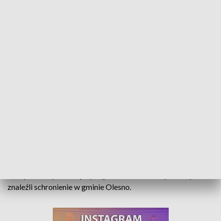
Muzyczne wsparcie. Charytatywny koncert #OlesnoDlaUkrainy
Pełen wzruszeń, charytatywny koncert „Olesno dla Ukrainy”
był wyjątkowy nie tylko ze względu na cel, ale też
wykonawców. Wśród uczniów i nauczycieli Państwowej
Szkoły Muzycznej I Stopnia i Młodzieżowego Studium
Muzyki Rozrywkowej wystąpili także uchodźcy, którzy
znaleźli schronienie w gminie Olesno.