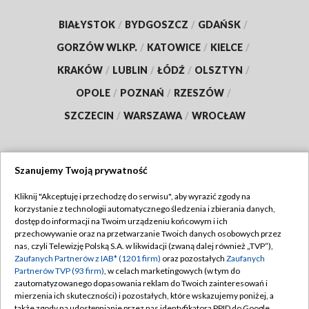
BIAŁYSTOK
/
BYDGOSZCZ
/
GDAŃSK
/
GORZÓW WLKP.
/
KATOWICE
/
KIELCE
/
KRAKÓW
/
LUBLIN
/
ŁÓDŹ
/
OLSZTYN
/
OPOLE
/
POZNAŃ
/
RZESZÓW
/
SZCZECIN
/
WARSZAWA
/
WROCŁAW
Szanujemy Twoją prywatność
Dołącz do nas:
Kliknij "Akceptuję i przechodzę do serwisu", aby wyrazić zgody na
korzystanie z technologii automatycznego śledzenia i zbierania danych,
TVP
dostęp do informacji na Twoim urządzeniu końcowym i ich
Abonament TVP
przechowywanie oraz na przetwarzanie Twoich danych osobowych przez
Regulamin TVP
nas, czyli Telewizję Polską S.A. w likwidacji (zwaną dalej również „TVP”),
Emisja w TVP
Zaufanych Partnerów z IAB* (1201 firm)
oraz pozostałych
Zaufanych
Polityka prywatności
Partnerów TVP (93 firm)
, w celach marketingowych (w tym do
Centrum informacji TVP
Moje zgody
zautomatyzowanego dopasowania reklam do Twoich zainteresowań i
mierzenia ich skuteczności) i pozostałych, które wskazujemy poniżej, a
Naziemna Telewizja Cyfrowa
Pomoc
także zgody na udostępnianie przez nas identyfikatora PPID do Google.