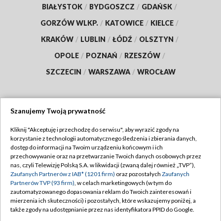
BIAŁYSTOK
/
BYDGOSZCZ
/
GDAŃSK
/
GORZÓW WLKP.
/
KATOWICE
/
KIELCE
/
KRAKÓW
/
LUBLIN
/
ŁÓDŹ
/
OLSZTYN
/
OPOLE
/
POZNAŃ
/
RZESZÓW
/
SZCZECIN
/
WARSZAWA
/
WROCŁAW
Szanujemy Twoją prywatność
Dołącz do nas:
Kliknij "Akceptuję i przechodzę do serwisu", aby wyrazić zgody na
korzystanie z technologii automatycznego śledzenia i zbierania danych,
TVP
dostęp do informacji na Twoim urządzeniu końcowym i ich
Abonament TVP
przechowywanie oraz na przetwarzanie Twoich danych osobowych przez
Regulamin TVP
nas, czyli Telewizję Polską S.A. w likwidacji (zwaną dalej również „TVP”),
Emisja w TVP
Zaufanych Partnerów z IAB* (1201 firm)
oraz pozostałych
Zaufanych
Polityka prywatności
Partnerów TVP (93 firm)
, w celach marketingowych (w tym do
Centrum informacji TVP
Moje zgody
zautomatyzowanego dopasowania reklam do Twoich zainteresowań i
mierzenia ich skuteczności) i pozostałych, które wskazujemy poniżej, a
Naziemna Telewizja Cyfrowa
Pomoc
także zgody na udostępnianie przez nas identyfikatora PPID do Google.
Sklep TVP