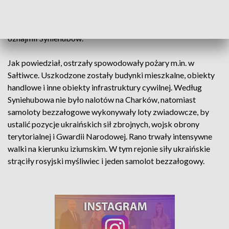
Ołeksijiwki, Chołodnej Hory, charkowską fabrykę
traktorów, Czuhujew i Dergacze. Oprócz tego zanotowano
blisko 180 wrogich ostrzałów z wyrzutni typu Grad -
oznajmił Syniehubow.
Jak powiedział, ostrzały spowodowały pożary m.in. w
Sałtiwce. Uszkodzone zostały budynki mieszkalne, obiekty
handlowe i inne obiekty infrastruktury cywilnej. Według
Syniehubowa nie było nalotów na Charków, natomiast
samoloty bezzałogowe wykonywały loty zwiadowcze, by
ustalić pozycje ukraińskich sił zbrojnych, wojsk obrony
terytorialnej i Gwardii Narodowej. Rano trwały intensywne
walki na kierunku iziumskim. W tym rejonie siły ukraińskie
strąciły rosyjski myśliwiec i jeden samolot bezzałogowy.