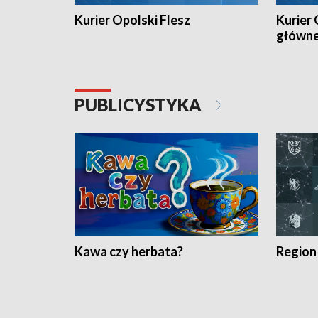
Kurier Opolski Flesz
Kurier 
główn
PUBLICYSTYKA
Kawa czy herbata?
Region