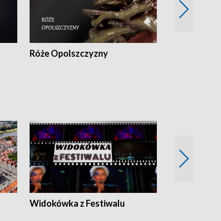
Róże Opolszczyzny
Czas report
Widokówka z Festiwalu
Strefa Kultu