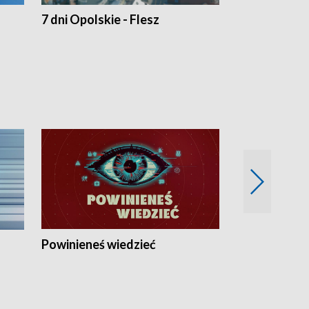
7 dni Opolskie - Flesz
Opolskie o 
Powinieneś wiedzieć
Kierunek Eu