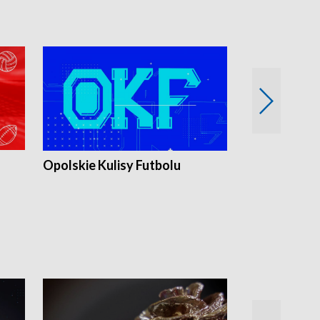
Opolskie Kulisy Futbolu
Złote chwile
sportu