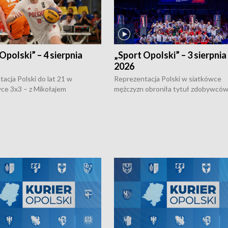
Opolski” – 4 sierpnia
„Sport Opolski” – 3 sierpnia
2026
acja Polski do lat 21 w
Reprezentacja Polski w siatkówce
ce 3x3 – z Mikołajem
mężczyzn obroniła tytuł zdobywców 
kiem z opolskiego AZS-u w
Narodów. W finale pokonali Amery
- wygrała dwa z trzech turniejów
po tie-breaku. W meczu nie zabrakł
Ligi Narodów. Rywalizacja
opolskich wątków.
ę w węgierskim Szolnok.