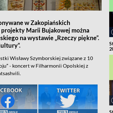
konywane w Zakopiańskich
projekty Marii Bujakowej można
kiego na wystawie „Rzeczy piękne”.
S
ultury”.
2
stki Wisławy Szymborskiej związane z 10
ju” - koncert w Filharmonii Opolskiej z
tsashvili.
S