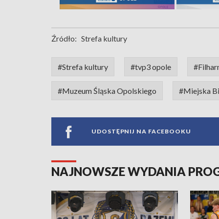
Źródło:
Strefa kultury
#Strefa kultury
#tvp3 opole
#Filhar
#Muzeum Śląska Opolskiego
#Miejska Bi
UDOSTĘPNIJ NA FACEBOOKU
NAJNOWSZE WYDANIA PR