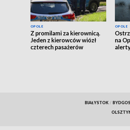
OPOLE
OPOLE
Z promilami za kierownicą.
Ostrz
Jeden z kierowców wiózł
na Op
czterech pasażerów
alert
powi
BIAŁYSTOK
/
BYDGO
OLSZTY