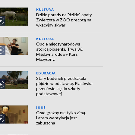
KULTURA
Dzikie porady na "dzikie" opały.
Zwierzęta w ZOO z recptą na
wkacyjny skwar
KULTURA
Opole międzynarodową
stolicą piosenki. Trwa 36.
Międzynarodowy Kurs
Muzyczny.
EDUKACJA
Stary budynek przedszkola
pójdzie w odstawkę. Placówka
przeniesie się do szkoły
podstawowej
INNE
Czad groźny nie tylko zimą.
Latem wentylacja jest
zaburzona