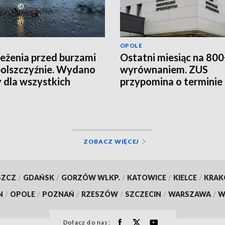
OPOLE
eżenia przed burzami
Ostatni miesiąc na 800
olszczyźnie. Wydano
wyrównaniem. ZUS
y dla wszystkich
przypomina o terminie
atów
ZOBACZ WIĘCEJ
SZCZ
/
GDAŃSK
/
GORZÓW WLKP.
/
KATOWICE
/
KIELCE
/
KRA
N
/
OPOLE
/
POZNAŃ
/
RZESZÓW
/
SZCZECIN
/
WARSZAWA
/
W
Dołącz do nas: