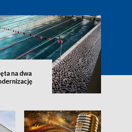
ęta na dwa
odernizację