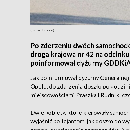
(fot. archiwum)
Po zderzeniu dwóch samochod
droga krajowa nr 42 na odcinku
poinformował dyżurny GDDKiA
Jak poinformował dyżurny Generalnej 
Opolu, do zdarzenia doszło po godzini
miejscowościami Praszka i Rudniki c
Dwie kobiety, które kierowały samochod
wyjaśnić policjantom, jak doszło do w
przyczyny zderzenia samochodów. Na c