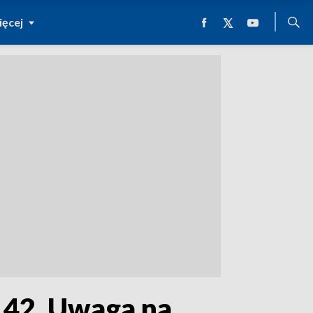
ęcej
 42. Uwaga na