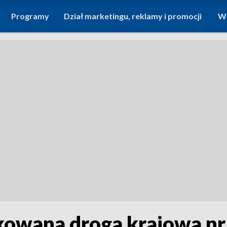
Programy
Dział marketingu, reklamy i promocji
Wi
owana droga krajowa nr