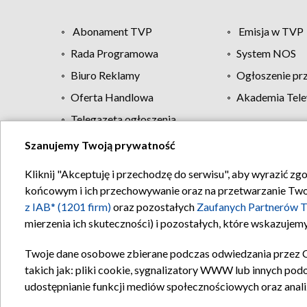
Abonament TVP
Emisja w TVP
Rada Programowa
System NOS
Biuro Reklamy
Ogłoszenie pr
Oferta Handlowa
Akademia Tele
Telegazeta ogłoszenia
Szanujemy Twoją prywatność
Regulamin TVP
Kliknij "Akceptuję i przechodzę do serwisu", aby wyrazić zg
końcowym i ich przechowywanie oraz na przetwarzanie Twoich
z IAB* (1201 firm)
oraz pozostałych
Zaufanych Partnerów T
mierzenia ich skuteczności) i pozostałych, które wskazujemy
Twoje dane osobowe zbierane podczas odwiedzania przez 
takich jak: pliki cookie, sygnalizatory WWW lub innych pod
udostępnianie funkcji mediów społecznościowych oraz anali