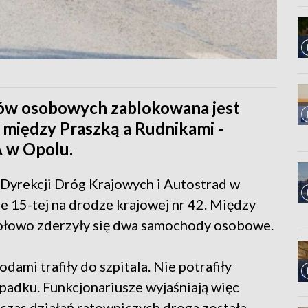
ów osobowych zablokowana jest
 między Praszką a Rudnikami -
 w Opolu.
Dyrekcji Dróg Krajowych i Autostrad w
e 15-tej na drodze krajowej nr 42. Między
zołowo zderzyły się dwa samochody osobowe.
ami trafiły do szpitala. Nie potrafiły
ypadku. Funkcjonariusze wyjaśniają więc
zas działań ratowniczych droga została