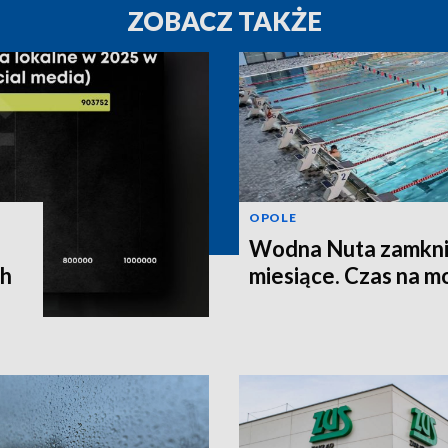
ZOBACZ TAKŻE
OPOLE
Wodna Nuta zamkni
ch
miesiące. Czas na m