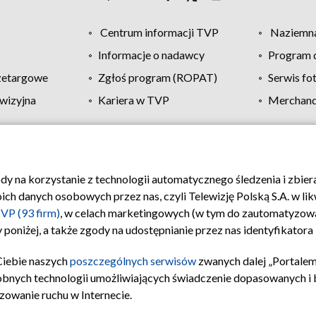
Centrum informacji TVP
Naziemna
Informacje o nadawcy
Program d
zetargowe
Zgłoś program (ROPAT)
Serwis fo
wizyjna
Kariera w TVP
Merchandi
Polityka prywatności
Moje zgody
Pomoc
Biuro re
ody na korzystanie z technologii automatycznego śledzenia i zbie
 danych osobowych przez nas, czyli Telewizję Polską S.A. w likw
VP (93 firm)
, w celach marketingowych (w tym do zautomatyzow
 poniżej, a także zgody na udostępnianie przez nas identyfikator
Ciebie naszych
poszczególnych serwisów
zwanych dalej „Portalem
obnych technologii umożliwiających świadczenie dopasowanych i be
zowanie ruchu w Internecie.