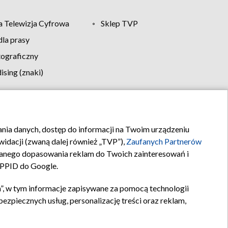
 Telewizja Cyfrowa
Sklep TVP
la prasy
tograficzny
sing (znaki)
klamy
Kontakt
rania danych, dostęp do informacji na Twoim urządzeniu
idacji (zwaną dalej również „TVP”),
Zaufanych Partnerów
anego dopasowania reklam do Twoich zainteresowań i
a PPID do Google.
”, w tym informacje zapisywane za pomocą technologii
zpiecznych usług, personalizację treści oraz reklam,