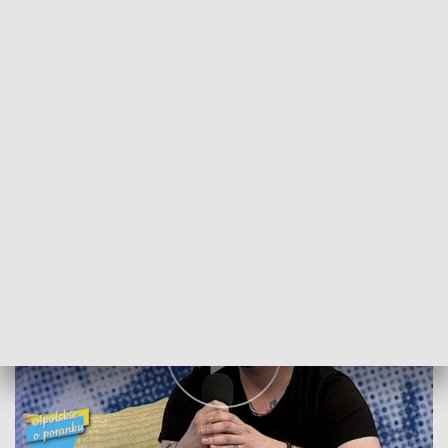
wtedy w Gdyni, a chłopaki za granicą, jednak spotykaliśmy
się raz w tygodniu. Powstawało dużo ciekawych kawałków -
opowiada wokalista zespołu Kamil Zadrożny.
Album, który jest w trakcie nagrywania, nosi tytuł „Dzień się
nie skończył”, autorami utworów są wszyscy członkowie
zespołu. Muzycy mają nadzieję, że po wydaniu płyty wyruszą
w trasę koncertową.