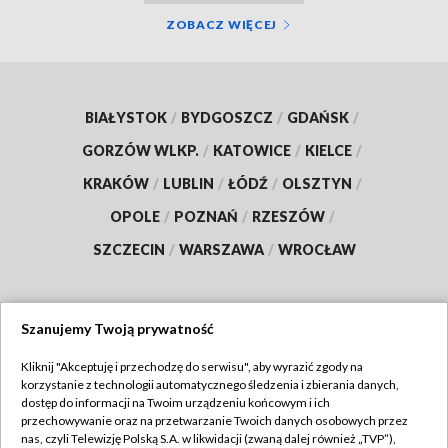
ZOBACZ WIĘCEJ
BIAŁYSTOK
/
BYDGOSZCZ
/
GDAŃSK
/
GORZÓW WLKP.
/
KATOWICE
/
KIELCE
/
KRAKÓW
/
LUBLIN
/
ŁÓDŹ
/
OLSZTYN
/
OPOLE
/
POZNAŃ
/
RZESZÓW
/
SZCZECIN
/
WARSZAWA
/
WROCŁAW
Szanujemy Twoją prywatność
Dołącz do nas:
Kliknij "Akceptuję i przechodzę do serwisu", aby wyrazić zgody na
korzystanie z technologii automatycznego śledzenia i zbierania danych,
TVP
dostęp do informacji na Twoim urządzeniu końcowym i ich
Abonament TVP
przechowywanie oraz na przetwarzanie Twoich danych osobowych przez
Regulamin TVP
nas, czyli Telewizję Polską S.A. w likwidacji (zwaną dalej również „TVP”),