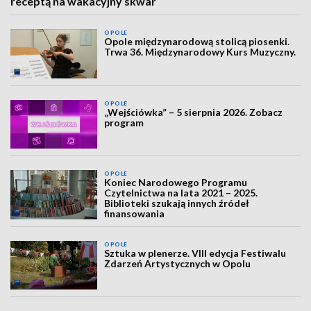
receptą na wakacyjny skwar
OPOLE
Opole międzynarodową stolicą piosenki.
Trwa 36. Międzynarodowy Kurs Muzyczny.
OPOLE
„Wejściówka” – 5 sierpnia 2026. Zobacz
program
OPOLE
Koniec Narodowego Programu
Czytelnictwa na lata 2021 – 2025.
Biblioteki szukają innych źródeł
finansowania
OPOLE
Sztuka w plenerze. VIII edycja Festiwalu
Zdarzeń Artystycznych w Opolu