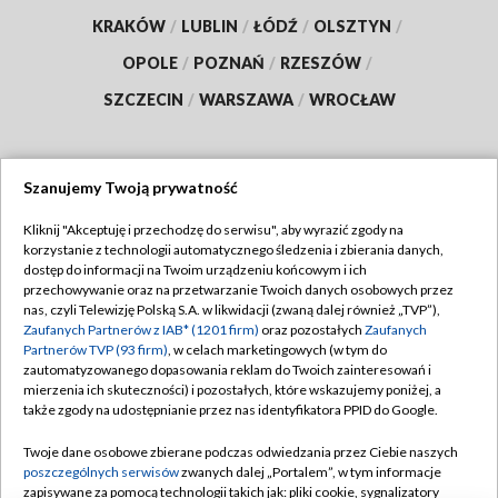
KRAKÓW
/
LUBLIN
/
ŁÓDŹ
/
OLSZTYN
/
OPOLE
/
POZNAŃ
/
RZESZÓW
/
SZCZECIN
/
WARSZAWA
/
WROCŁAW
Szanujemy Twoją prywatność
Dołącz do nas:
Kliknij "Akceptuję i przechodzę do serwisu", aby wyrazić zgody na
korzystanie z technologii automatycznego śledzenia i zbierania danych,
TVP
dostęp do informacji na Twoim urządzeniu końcowym i ich
Abonament TVP
przechowywanie oraz na przetwarzanie Twoich danych osobowych przez
Regulamin TVP
nas, czyli Telewizję Polską S.A. w likwidacji (zwaną dalej również „TVP”),
Emisja w TVP
Zaufanych Partnerów z IAB* (1201 firm)
oraz pozostałych
Zaufanych
Polityka prywatności
Partnerów TVP (93 firm)
, w celach marketingowych (w tym do
Centrum informacji TVP
Moje zgody
zautomatyzowanego dopasowania reklam do Twoich zainteresowań i
mierzenia ich skuteczności) i pozostałych, które wskazujemy poniżej, a
Naziemna Telewizja Cyfrowa
Pomoc
także zgody na udostępnianie przez nas identyfikatora PPID do Google.
Sklep TVP
Biuro reklamy
Twoje dane osobowe zbierane podczas odwiedzania przez Ciebie naszych
Rada Programowa
poszczególnych serwisów
zwanych dalej „Portalem”, w tym informacje
Kontakt
zapisywane za pomocą technologii takich jak: pliki cookie, sygnalizatory