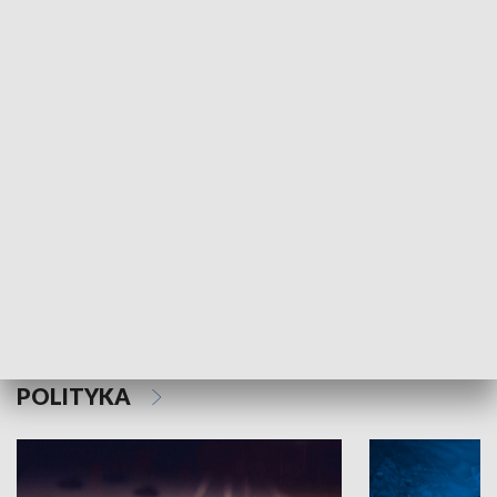
MNIEJSZOŚCI
Schlesien Journal
POLITYKA