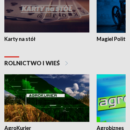
Karty na stół
Magiel Polity
ROLNICTWO I WIEŚ
AgroKurier
Agrobiznes