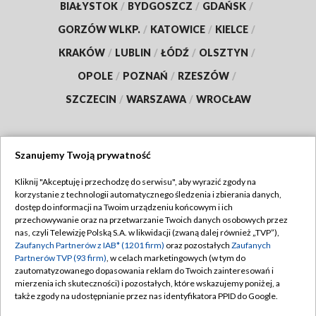
BIAŁYSTOK
/
BYDGOSZCZ
/
GDAŃSK
/
GORZÓW WLKP.
/
KATOWICE
/
KIELCE
/
KRAKÓW
/
LUBLIN
/
ŁÓDŹ
/
OLSZTYN
/
OPOLE
/
POZNAŃ
/
RZESZÓW
/
SZCZECIN
/
WARSZAWA
/
WROCŁAW
Szanujemy Twoją prywatność
Dołącz do nas:
Kliknij "Akceptuję i przechodzę do serwisu", aby wyrazić zgody na
korzystanie z technologii automatycznego śledzenia i zbierania danych,
TVP
dostęp do informacji na Twoim urządzeniu końcowym i ich
Abonament TVP
przechowywanie oraz na przetwarzanie Twoich danych osobowych przez
Regulamin TVP
nas, czyli Telewizję Polską S.A. w likwidacji (zwaną dalej również „TVP”),
Emisja w TVP
Zaufanych Partnerów z IAB* (1201 firm)
oraz pozostałych
Zaufanych
Polityka prywatności
Partnerów TVP (93 firm)
, w celach marketingowych (w tym do
Centrum informacji TVP
Moje zgody
zautomatyzowanego dopasowania reklam do Twoich zainteresowań i
mierzenia ich skuteczności) i pozostałych, które wskazujemy poniżej, a
Naziemna Telewizja Cyfrowa
Pomoc
także zgody na udostępnianie przez nas identyfikatora PPID do Google.
Sklep TVP
Biuro reklamy