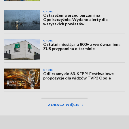
OPOLE
Ostrzeżenia przed burzami na
Opolszczyźnie. Wydano alerty dla
wszystkich powiatów
OPOLE
Ostatni miesiąc na 800+ z wyrównaniem.
ZUS przypomina o terminie
OPOLE
Odliczamy do 63. KFPP! Festiwalowe
propozycje dla widzów TVP3 Opole
ZOBACZ WIĘCEJ