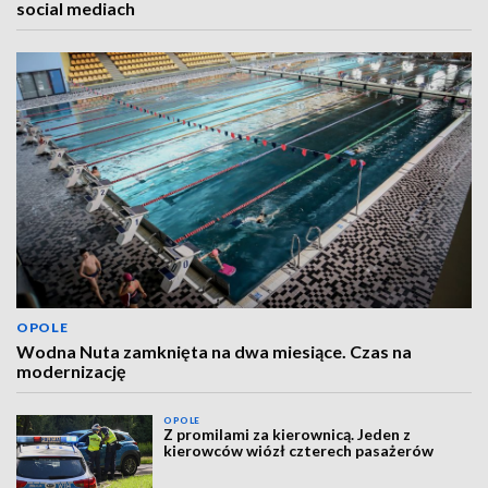
social mediach
OPOLE
Wodna Nuta zamknięta na dwa miesiące. Czas na
modernizację
OPOLE
Z promilami za kierownicą. Jeden z
kierowców wiózł czterech pasażerów