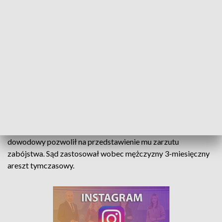
funkcjonariusze wspólnie ze strażakami weszli siłowo do
lokalu.
W trakcie sprawdzania mieszkania mundurowi znaleźli ciało
młodej kobiety. Funkcjonariusze pod nadzorem prokuratora
wykonali niezbędne czynności procesowe i zabezpieczyli
ślady. Przeprowadzili także oględziny z udziałem biegłego
lekarza. Natomiast ciało kobiety zostało zabezpieczone do
sekcji. Jeszcze tego samego dnia kryminalni ustalili, że
podejrzewany może przebywać na terenie województwa
dolnośląskiego, gdzie został zatrzymany. Materiał
dowodowy pozwolił na przedstawienie mu zarzutu
zabójstwa. Sąd zastosował wobec mężczyzny 3-miesięczny
areszt tymczasowy.