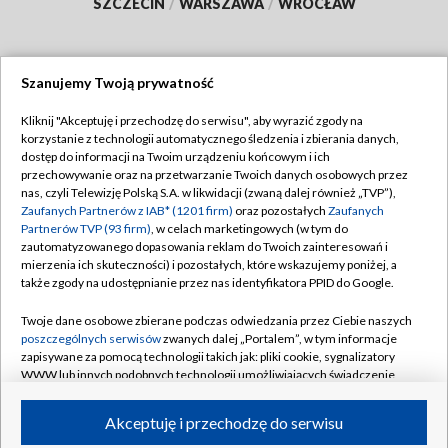
SZCZECIN
/
WARSZAWA
/
WROCŁAW
Szanujemy Twoją prywatność
Dołącz do nas:
Kliknij "Akceptuję i przechodzę do serwisu", aby wyrazić zgody na
korzystanie z technologii automatycznego śledzenia i zbierania danych,
TVP
dostęp do informacji na Twoim urządzeniu końcowym i ich
Abonament TVP
przechowywanie oraz na przetwarzanie Twoich danych osobowych przez
Regulamin TVP
nas, czyli Telewizję Polską S.A. w likwidacji (zwaną dalej również „TVP”),
Emisja w TVP
Zaufanych Partnerów z IAB* (1201 firm)
oraz pozostałych
Zaufanych
Polityka prywatności
Partnerów TVP (93 firm)
, w celach marketingowych (w tym do
Centrum informacji TVP
Moje zgody
zautomatyzowanego dopasowania reklam do Twoich zainteresowań i
mierzenia ich skuteczności) i pozostałych, które wskazujemy poniżej, a
Naziemna Telewizja Cyfrowa
Pomoc
także zgody na udostępnianie przez nas identyfikatora PPID do Google.
Sklep TVP
Biuro reklamy
Twoje dane osobowe zbierane podczas odwiedzania przez Ciebie naszych
Rada Programowa
poszczególnych serwisów
zwanych dalej „Portalem”, w tym informacje
Kontakt
zapisywane za pomocą technologii takich jak: pliki cookie, sygnalizatory
System NOS
WWW lub innych podobnych technologii umożliwiających świadczenie
dopasowanych i bezpiecznych usług, personalizację treści oraz reklam,
Informacje o nadawcy
Kanały
udostępnianie funkcji mediów społecznościowych oraz analizowanie
Akceptuję i przechodzę do serwisu
ruchu w Internecie.
Program dla prasy