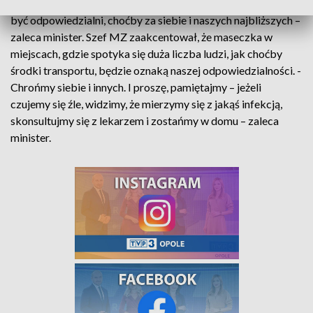
zniesienia obostrzeń, nadal - jako społeczeństwo - musimy
być odpowiedzialni, choćby za siebie i naszych najbliższych –
zaleca minister. Szef MZ zaakcentował, że maseczka w
miejscach, gdzie spotyka się duża liczba ludzi, jak choćby
środki transportu, będzie oznaką naszej odpowiedzialności. -
Chrońmy siebie i innych. I proszę, pamiętajmy – jeżeli
czujemy się źle, widzimy, że mierzymy się z jakąś infekcją,
skonsultujmy się z lekarzem i zostańmy w domu – zaleca
minister.