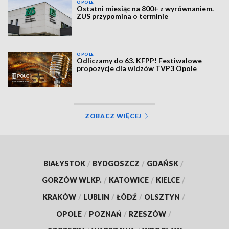
OPOLE
Ostatni miesiąc na 800+ z wyrównaniem.
ZUS przypomina o terminie
OPOLE
Odliczamy do 63. KFPP! Festiwalowe
propozycje dla widzów TVP3 Opole
ZOBACZ WIĘCEJ
BIAŁYSTOK
/
BYDGOSZCZ
/
GDAŃSK
/
GORZÓW WLKP.
/
KATOWICE
/
KIELCE
/
KRAKÓW
/
LUBLIN
/
ŁÓDŹ
/
OLSZTYN
/
OPOLE
/
POZNAŃ
/
RZESZÓW
/