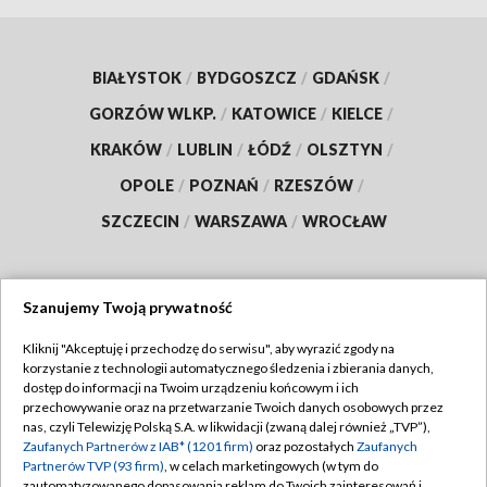
BIAŁYSTOK
/
BYDGOSZCZ
/
GDAŃSK
/
GORZÓW WLKP.
/
KATOWICE
/
KIELCE
/
KRAKÓW
/
LUBLIN
/
ŁÓDŹ
/
OLSZTYN
/
OPOLE
/
POZNAŃ
/
RZESZÓW
/
SZCZECIN
/
WARSZAWA
/
WROCŁAW
Szanujemy Twoją prywatność
Dołącz do nas:
Kliknij "Akceptuję i przechodzę do serwisu", aby wyrazić zgody na
korzystanie z technologii automatycznego śledzenia i zbierania danych,
TVP
dostęp do informacji na Twoim urządzeniu końcowym i ich
Abonament TVP
przechowywanie oraz na przetwarzanie Twoich danych osobowych przez
Regulamin TVP
nas, czyli Telewizję Polską S.A. w likwidacji (zwaną dalej również „TVP”),
Emisja w TVP
Zaufanych Partnerów z IAB* (1201 firm)
oraz pozostałych
Zaufanych
Polityka prywatności
Partnerów TVP (93 firm)
, w celach marketingowych (w tym do
Centrum informacji TVP
Moje zgody
zautomatyzowanego dopasowania reklam do Twoich zainteresowań i