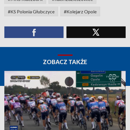
#KS Polonia Głubczyce
#Kolejarz Opole
ZOBACZ TAKŻE