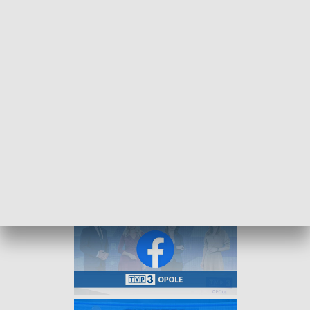
Ponadto nasze kamery towarzyszyły również piłkarzom
Ruchu Zdzieszowice w ligowym starciu oraz żużlowcom OK
Bedmet Kolejarza Opole w premierowym sparingu przed
startem sezonu.