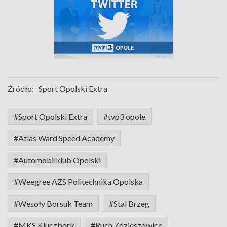
Źródło:
Sport Opolski Extra
#Sport Opolski Extra
#tvp3 opole
#Atlas Ward Speed Academy
#Automobilklub Opolski
#Weegree AZS Politechnika Opolska
#Wesoły Borsuk Team
#Stal Brzeg
#MKS Kluczbork
#Ruch Zdzieszowice