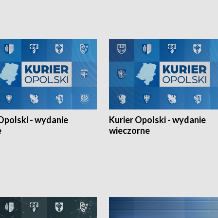
h Mistrzostw w siatkówce
w ramach Ligi Narodów. Rywalizacja
 amatorów w Opolu oraz o
odbyła się w węgierskim Szolnok.
lejarza Opole. Zapraszamy!
Opolski - wydanie
Kurier Opolski - wydanie
e
wieczorne