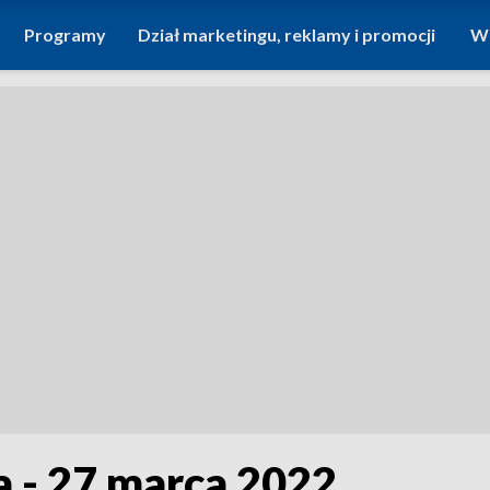
Programy
Dział marketingu, reklamy i promocji
Wi
a - 27 marca 2022