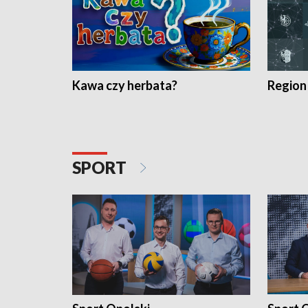
Kawa czy herbata?
Region
SPORT