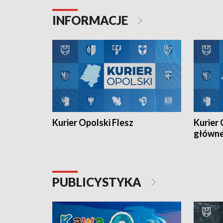
Juniorów Młodszych w kolarstwie
Otwartyc
torowym.
plażowej
INFORMACJE
meczu Ko
Kurier Opolski Flesz
Kurier 
główn
PUBLICYSTYKA