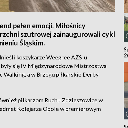
end pełen emocji. Miłośnicy
erzchni szutrowej zainaugurowali cykl
eniu Śląskim.
S
2
odnieśli koszykarze Weegree AZS-u
odbyły się IV Międzynarodowe Mistrzostwa
 Walking, a w Brzegu piłkarskie Derby
ównież piłkarzom Ruchu Zdzieszowice w
Bedmet Kolejarza Opole w premierowym
S