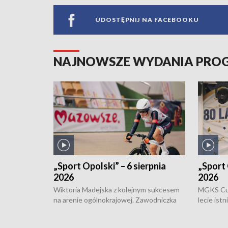
UDOSTĘPNIJ NA FACEBOOKU
NAJNOWSZE WYDANIA PR
„Sport Opolski” – 6 sierpnia
„Sport 
2026
2026
Wiktoria Madejska z kolejnym sukcesem
MGKS Cuk
na arenie ogólnokrajowej. Zawodniczka
lecie ist
Klubu Kolarskiego Ziemia Brzeska
odbył się
została podwójna Mistrzynią Polski
również o