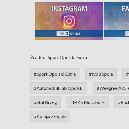
Źródło:
Sport Opolski Extra
#Sport Opolski Extra
#tvp3 opole
#
#Automobilklub Opolski
#Weegree AZS P
#Stal Brzeg
#MKS Kluczbork
#Ruc
#Kolejarz Opole