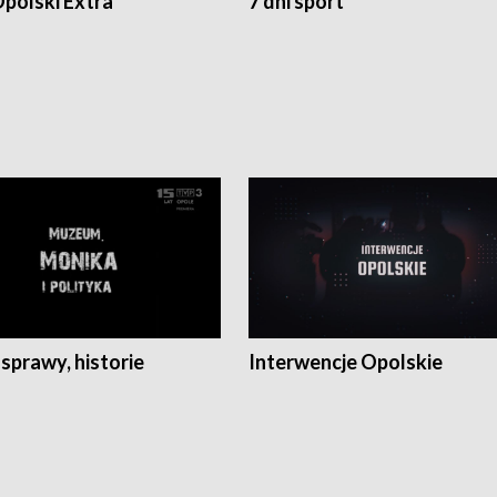
polski Extra
7 dni sport
 sprawy, historie
Interwencje Opolskie