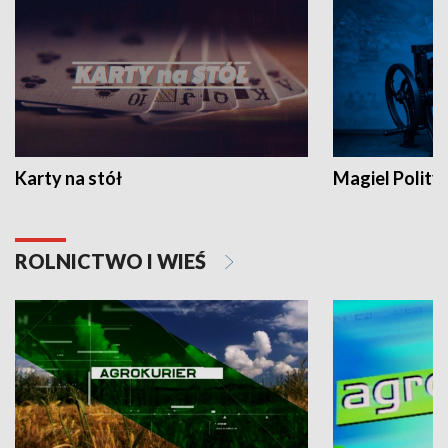
Karty na stół
Magiel Polity
ROLNICTWO I WIEŚ