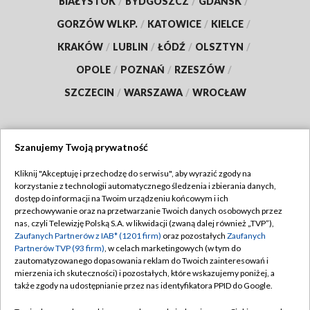
BIAŁYSTOK
/
BYDGOSZCZ
/
GDAŃSK
/
GORZÓW WLKP.
/
KATOWICE
/
KIELCE
/
KRAKÓW
/
LUBLIN
/
ŁÓDŹ
/
OLSZTYN
/
OPOLE
/
POZNAŃ
/
RZESZÓW
/
SZCZECIN
/
WARSZAWA
/
WROCŁAW
Szanujemy Twoją prywatność
Dołącz do nas:
Kliknij "Akceptuję i przechodzę do serwisu", aby wyrazić zgody na
korzystanie z technologii automatycznego śledzenia i zbierania danych,
TVP
dostęp do informacji na Twoim urządzeniu końcowym i ich
Abonament TVP
przechowywanie oraz na przetwarzanie Twoich danych osobowych przez
Regulamin TVP
nas, czyli Telewizję Polską S.A. w likwidacji (zwaną dalej również „TVP”),
Emisja w TVP
Zaufanych Partnerów z IAB* (1201 firm)
oraz pozostałych
Zaufanych
Polityka prywatności
Partnerów TVP (93 firm)
, w celach marketingowych (w tym do
Centrum informacji TVP
Moje zgody
zautomatyzowanego dopasowania reklam do Twoich zainteresowań i
mierzenia ich skuteczności) i pozostałych, które wskazujemy poniżej, a
Naziemna Telewizja Cyfrowa
Pomoc
także zgody na udostępnianie przez nas identyfikatora PPID do Google.
Sklep TVP
Biuro reklamy