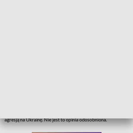
„Zielony Ład" do zrewidowania? Wojna oddala realizację ekologicznej utopii
Unijny pakiet „Fit for 55", drastycznie zmniejszający emisję
dwutlenku węgla na naszym kontynencie, powinien zostać co
najmniej zawieszony - tak uważa poseł do Parlamentu
Europejskiego Anna Zalewska. Polityk Prawa i
Sprawiedliwości argumentuje swą opinię rosnącymi kosztami
energii i groźbą niedoborów żywności, w związku z rosyjską
agresją na Ukrainę. Nie jest to opinia odosobniona.