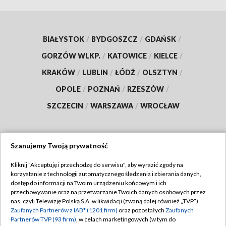
BIAŁYSTOK
/
BYDGOSZCZ
/
GDAŃSK
/
GORZÓW WLKP.
/
KATOWICE
/
KIELCE
/
KRAKÓW
/
LUBLIN
/
ŁÓDŹ
/
OLSZTYN
/
OPOLE
/
POZNAŃ
/
RZESZÓW
/
SZCZECIN
/
WARSZAWA
/
WROCŁAW
Szanujemy Twoją prywatność
Dołącz do nas:
Kliknij "Akceptuję i przechodzę do serwisu", aby wyrazić zgody na
korzystanie z technologii automatycznego śledzenia i zbierania danych,
TVP
dostęp do informacji na Twoim urządzeniu końcowym i ich
Abonament TVP
przechowywanie oraz na przetwarzanie Twoich danych osobowych przez
Regulamin TVP
nas, czyli Telewizję Polską S.A. w likwidacji (zwaną dalej również „TVP”),
Emisja w TVP
Zaufanych Partnerów z IAB* (1201 firm)
oraz pozostałych
Zaufanych
Polityka prywatności
Partnerów TVP (93 firm)
, w celach marketingowych (w tym do
Centrum informacji TVP