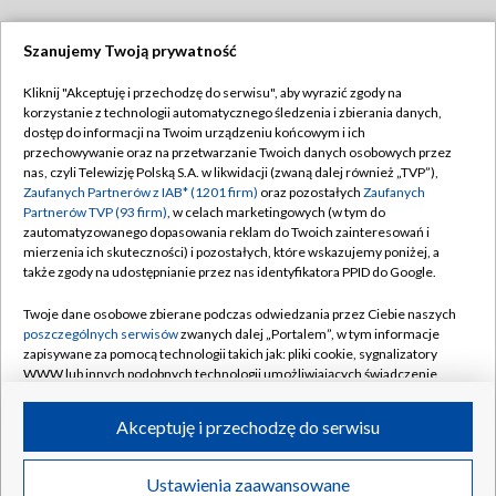
Szanujemy Twoją prywatność
Dołącz do nas:
Kliknij "Akceptuję i przechodzę do serwisu", aby wyrazić zgody na
korzystanie z technologii automatycznego śledzenia i zbierania danych,
TVP
dostęp do informacji na Twoim urządzeniu końcowym i ich
Abonament TVP
przechowywanie oraz na przetwarzanie Twoich danych osobowych przez
Regulamin TVP
nas, czyli Telewizję Polską S.A. w likwidacji (zwaną dalej również „TVP”),
Emisja w TVP
Zaufanych Partnerów z IAB* (1201 firm)
oraz pozostałych
Zaufanych
Polityka prywatności
Partnerów TVP (93 firm)
, w celach marketingowych (w tym do
Centrum informacji TVP
Moje zgody
zautomatyzowanego dopasowania reklam do Twoich zainteresowań i
mierzenia ich skuteczności) i pozostałych, które wskazujemy poniżej, a
Naziemna Telewizja Cyfrowa
Pomoc
także zgody na udostępnianie przez nas identyfikatora PPID do Google.
Sklep TVP
Biuro reklamy
Twoje dane osobowe zbierane podczas odwiedzania przez Ciebie naszych
Rada Programowa
poszczególnych serwisów
zwanych dalej „Portalem”, w tym informacje
Kontakt
zapisywane za pomocą technologii takich jak: pliki cookie, sygnalizatory
System NOS
WWW lub innych podobnych technologii umożliwiających świadczenie
dopasowanych i bezpiecznych usług, personalizację treści oraz reklam,
Informacje o nadawcy
Kanały
udostępnianie funkcji mediów społecznościowych oraz analizowanie
Akceptuję i przechodzę do serwisu
ruchu w Internecie.
Program dla prasy
©2026 Telewizja Polska S.A. w likwidacji
Biuro Reklamy
Twoje dane osobowe zbierane podczas odwiedzania przez Ciebie
Ustawienia zaawansowane
poszczególnych serwisów
na Portalu, takie jak adresy IP, identyfikatory