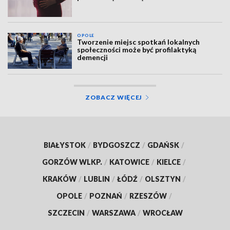
OPOLE
Tworzenie miejsc spotkań lokalnych
społeczności może być profilaktyką
demencji
ZOBACZ WIĘCEJ
BIAŁYSTOK
/
BYDGOSZCZ
/
GDAŃSK
/
GORZÓW WLKP.
/
KATOWICE
/
KIELCE
/
KRAKÓW
/
LUBLIN
/
ŁÓDŹ
/
OLSZTYN
/
OPOLE
/
POZNAŃ
/
RZESZÓW
/
SZCZECIN
/
WARSZAWA
/
WROCŁAW