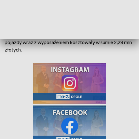
projekcie "Opolskie przeciw COVID-19". W ramach zmian
przeznaczono część środków z projektu na zakup
dodatkowego sprzętu medycznego mającego zaspokajać
potrzeby pacjentów w całym województwie. Według
informcji opolskiego urzędu marszałkowskiego, nowe
pojazdy wraz z wyposażeniem kosztowały w sumie 2,28 mln
złotych.