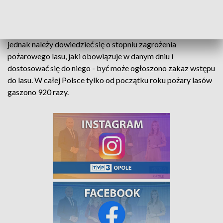
tytoniu, z wyjątkiem dróg utwardzonych i miejsc
wyznaczonych do pobytu ludzi. W parkach narodowych
poruszajmy się tylko po wyznaczonych szlakach. Wcześniej
jednak należy dowiedzieć się o stopniu zagrożenia
pożarowego lasu, jaki obowiązuje w danym dniu i
dostosować się do niego - być może ogłoszono zakaz wstępu
do lasu. W całej Polsce tylko od początku roku pożary lasów
gaszono 920 razy.