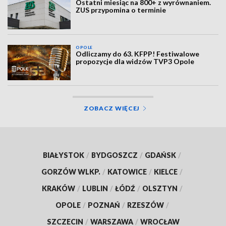
Ostatni miesiąc na 800+ z wyrównaniem.
ZUS przypomina o terminie
OPOLE
Odliczamy do 63. KFPP! Festiwalowe
propozycje dla widzów TVP3 Opole
ZOBACZ WIĘCEJ
BIAŁYSTOK
/
BYDGOSZCZ
/
GDAŃSK
/
GORZÓW WLKP.
/
KATOWICE
/
KIELCE
/
KRAKÓW
/
LUBLIN
/
ŁÓDŹ
/
OLSZTYN
/
OPOLE
/
POZNAŃ
/
RZESZÓW
/
SZCZECIN
/
WARSZAWA
/
WROCŁAW