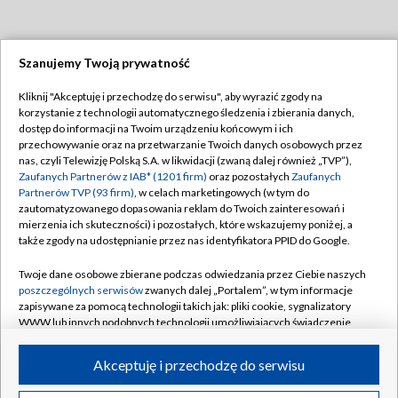
Szanujemy Twoją prywatność
Dołącz do nas:
Kliknij "Akceptuję i przechodzę do serwisu", aby wyrazić zgody na
korzystanie z technologii automatycznego śledzenia i zbierania danych,
TVP
dostęp do informacji na Twoim urządzeniu końcowym i ich
Abonament TVP
przechowywanie oraz na przetwarzanie Twoich danych osobowych przez
Regulamin TVP
nas, czyli Telewizję Polską S.A. w likwidacji (zwaną dalej również „TVP”),
Emisja w TVP
Zaufanych Partnerów z IAB* (1201 firm)
oraz pozostałych
Zaufanych
Polityka prywatności
Partnerów TVP (93 firm)
, w celach marketingowych (w tym do
Centrum informacji TVP
Moje zgody
zautomatyzowanego dopasowania reklam do Twoich zainteresowań i
mierzenia ich skuteczności) i pozostałych, które wskazujemy poniżej, a
Naziemna Telewizja Cyfrowa
Pomoc
także zgody na udostępnianie przez nas identyfikatora PPID do Google.
Sklep TVP
Biuro reklamy
Twoje dane osobowe zbierane podczas odwiedzania przez Ciebie naszych
Rada Programowa
poszczególnych serwisów
zwanych dalej „Portalem”, w tym informacje
Kontakt
zapisywane za pomocą technologii takich jak: pliki cookie, sygnalizatory
System NOS
WWW lub innych podobnych technologii umożliwiających świadczenie
dopasowanych i bezpiecznych usług, personalizację treści oraz reklam,
Informacje o nadawcy
Kanały
udostępnianie funkcji mediów społecznościowych oraz analizowanie
Akceptuję i przechodzę do serwisu
ruchu w Internecie.
Program dla prasy
©2026 Telewizja Polska S.A. w likwidacji