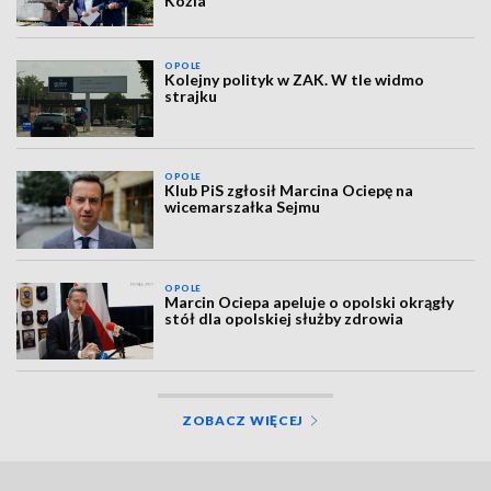
Koźla
OPOLE
Kolejny polityk w ZAK. W tle widmo
strajku
OPOLE
Klub PiS zgłosił Marcina Ociepę na
wicemarszałka Sejmu
OPOLE
Marcin Ociepa apeluje o opolski okrągły
stół dla opolskiej służby zdrowia
ZOBACZ WIĘCEJ