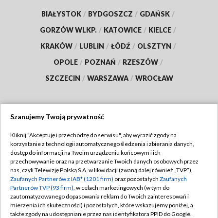
BIAŁYSTOK
/
BYDGOSZCZ
/
GDAŃSK
/
GORZÓW WLKP.
/
KATOWICE
/
KIELCE
/
KRAKÓW
/
LUBLIN
/
ŁÓDŹ
/
OLSZTYN
/
OPOLE
/
POZNAŃ
/
RZESZÓW
/
SZCZECIN
/
WARSZAWA
/
WROCŁAW
Szanujemy Twoją prywatność
Dołącz do nas:
Kliknij "Akceptuję i przechodzę do serwisu", aby wyrazić zgody na
korzystanie z technologii automatycznego śledzenia i zbierania danych,
TVP
dostęp do informacji na Twoim urządzeniu końcowym i ich
Abonament TVP
przechowywanie oraz na przetwarzanie Twoich danych osobowych przez
Regulamin TVP
nas, czyli Telewizję Polską S.A. w likwidacji (zwaną dalej również „TVP”),
Emisja w TVP
Zaufanych Partnerów z IAB* (1201 firm)
oraz pozostałych
Zaufanych
Polityka prywatności
Partnerów TVP (93 firm)
, w celach marketingowych (w tym do
Centrum informacji TVP
Moje zgody
zautomatyzowanego dopasowania reklam do Twoich zainteresowań i
mierzenia ich skuteczności) i pozostałych, które wskazujemy poniżej, a
Naziemna Telewizja Cyfrowa
Pomoc
także zgody na udostępnianie przez nas identyfikatora PPID do Google.