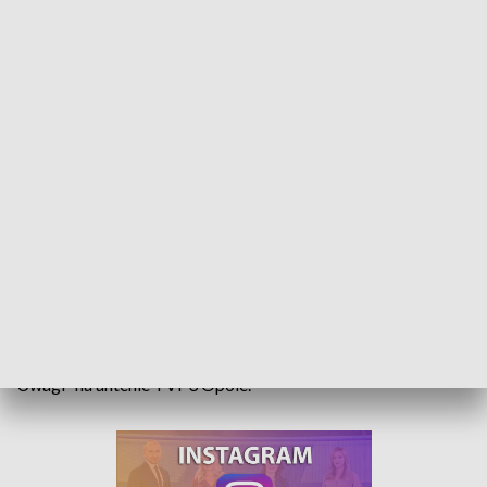
Wizyta prezydenta USA w Polsce. Komentarze opolskich polityków
Wizyta prezydenta Stanów Zjednoczonych w Polsce, jej
znaczenie, ale i oczekiwania jakie mają w stosunku do
sojusznika zza oceanu Polacy. To były tematy, nad którymi
pochylili się opolscy politycy w programie „W Centrum
Uwagi” na antenie TVP3 Opole.