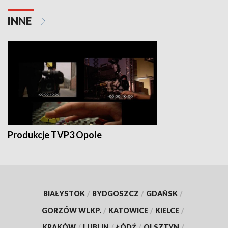
INNE
Produkcje TVP3 Opole
BIAŁYSTOK
/
BYDGOSZCZ
/
GDAŃSK
/
GORZÓW WLKP.
/
KATOWICE
/
KIELCE
/
KRAKÓW
/
LUBLIN
/
ŁÓDŹ
/
OLSZTYN
/