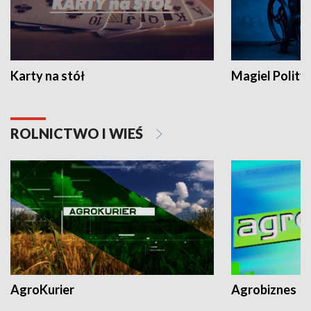
Karty na stół
Magiel Polity
ROLNICTWO I WIEŚ
AgroKurier
Agrobiznes