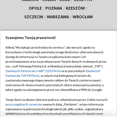
OPOLE
/
POZNAŃ
/
RZESZÓW
/
SZCZECIN
/
WARSZAWA
/
WROCŁAW
Szanujemy Twoją prywatność
Dołącz do nas:
Kliknij "Akceptuję i przechodzę do serwisu", aby wyrazić zgody na
korzystanie z technologii automatycznego śledzenia i zbierania danych,
TVP
dostęp do informacji na Twoim urządzeniu końcowym i ich
Abonament TVP
przechowywanie oraz na przetwarzanie Twoich danych osobowych przez
Regulamin TVP
nas, czyli Telewizję Polską S.A. w likwidacji (zwaną dalej również „TVP”),
Emisja w TVP
Zaufanych Partnerów z IAB* (1201 firm)
oraz pozostałych
Zaufanych
Polityka prywatności
Partnerów TVP (93 firm)
, w celach marketingowych (w tym do
Centrum informacji TVP
Moje zgody
zautomatyzowanego dopasowania reklam do Twoich zainteresowań i
mierzenia ich skuteczności) i pozostałych, które wskazujemy poniżej, a
Naziemna Telewizja Cyfrowa
Pomoc
także zgody na udostępnianie przez nas identyfikatora PPID do Google.
Sklep TVP
Biuro reklamy
Twoje dane osobowe zbierane podczas odwiedzania przez Ciebie naszych
Rada Programowa
poszczególnych serwisów
zwanych dalej „Portalem”, w tym informacje
Kontakt
zapisywane za pomocą technologii takich jak: pliki cookie, sygnalizatory
System NOS
WWW lub innych podobnych technologii umożliwiających świadczenie