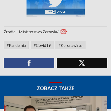
Źródło:
Ministerstwo Zdrowia/
#Pandemia
#Covid19
#Koronawirus
ZOBACZ TAKŻE