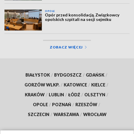
OPOLE
Opór przed konsolidacją. Związkowcy
opolskich szpitali na sesji sejmiku
ZOBACZ WIĘCEJ
BIAŁYSTOK
/
BYDGOSZCZ
/
GDAŃSK
/
GORZÓW WLKP.
/
KATOWICE
/
KIELCE
/
KRAKÓW
/
LUBLIN
/
ŁÓDŹ
/
OLSZTYN
/
OPOLE
/
POZNAŃ
/
RZESZÓW
/
SZCZECIN
/
WARSZAWA
/
WROCŁAW