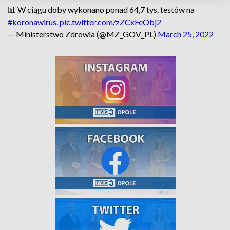
📊 W ciągu doby wykonano ponad 64,7 tys. testów na
#koronawirus
.
pic.twitter.com/zZCxFeObj2
— Ministerstwo Zdrowia (@MZ_GOV_PL)
March 25, 2022